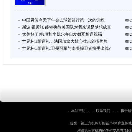
中国男篮今天下午会去球馆进行第一次的训练
08-2
斯波:很紧张 能够执教美国队对我来说是梦想成真
08-2
太美好了!韩旭和李凯尔各自发微互相送祝福
08-2
世界杯H组巡礼：法国加拿大雄心壮志剑指奖牌
08-2
世界杯G组巡礼:卫冕冠军与南美捍卫者携手出线?
08-2
-
本站声明
- -
联系我们
- -
报告错
提醒：第三方机构可能在7M体育宣传
您跟第三方机构的任何交易与7M