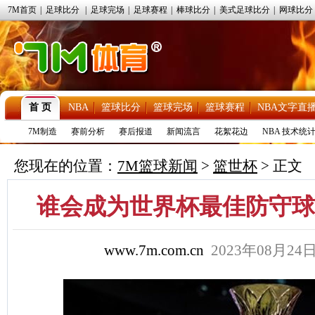
7M首页
|
足球比分
|
足球完场
|
足球赛程
|
棒球比分
|
美式足球比分
|
网球比分
首 页
NBA
篮球比分
篮球完场
篮球赛程
NBA文字直
7M制造
赛前分析
赛后报道
新闻流言
花絮花边
NBA 技术统
您现在的位置：
7M篮球新闻
>
篮世杯
> 正文
谁会成为世界杯最佳防守球
www.7m.com.cn
2023年08月24