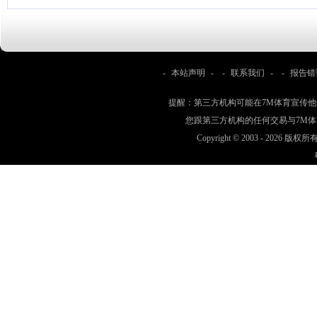
-
本站声明
- -
联系我们
- -
报告错
提醒：第三方机构可能在7M体育宣传
您跟第三方机构的任何交易与7M
Copyright © 2003 -
2026 版权所有 w