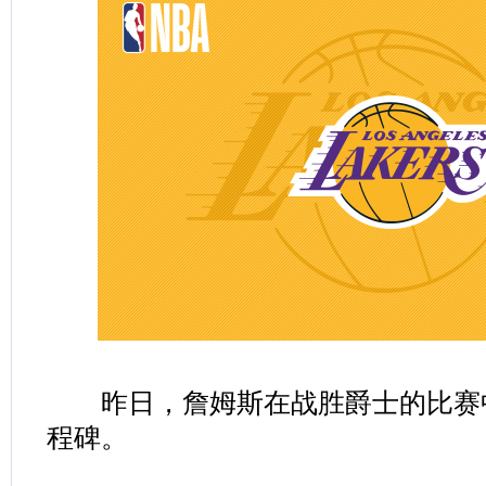
昨日，詹姆斯在战胜爵士的比赛中达
程碑。