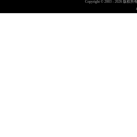
Copyright © 2003 -
2026 版权所有 w