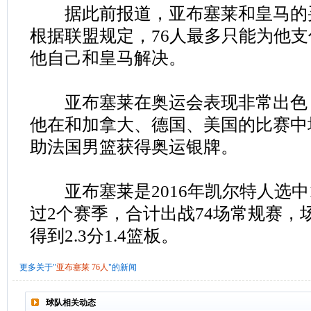
据此前报道，亚布塞莱和皇马的买
根据联盟规定，76人最多只能为他支
他自己和皇马解决。
亚布塞莱在奥运会表现非常出色
他在和加拿大、德国、美国的比赛中场
助法国男篮获得奥运银牌。
亚布塞莱是2016年凯尔特人选中1
过2个赛季，合计出战74场常规赛，场
得到2.3分1.4篮板。
更多关于"
亚布塞莱
76人
"的新闻
球队相关动态