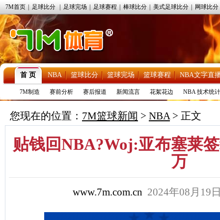
7M首页
|
足球比分
|
足球完场
|
足球赛程
|
棒球比分
|
美式足球比分
|
网球比分
首 页
NBA
篮球比分
篮球完场
篮球赛程
NBA文字直
7M制造
赛前分析
赛后报道
新闻流言
花絮花边
NBA 技术统
您现在的位置：
7M篮球新闻
>
NBA
> 正文
贴钱回NBA?Woj:亚布塞莱签
万
www.7m.com.cn
2024年08月19