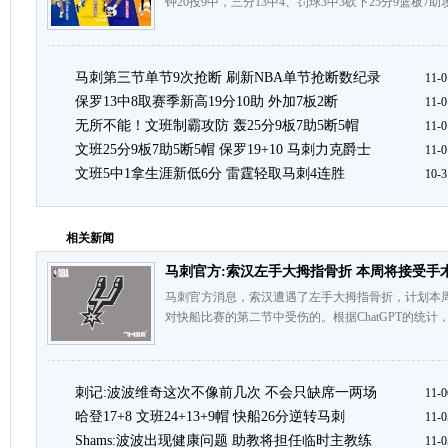
钟20投9中，三分13中4、罚球3中3砍下25分9篮板7助
马刺第三节单节9次抢断 刷新NBA单节抢断数纪录
11-0
保罗13中8取赛季新高19分10助 外加7板2断
11-0
无所不能！文班制霸攻防 轰25分9板7助5断5帽
11-0
文班25分9板7助5断5帽 保罗19+10 马刺力克爵士
11-0
文班5中1拿生涯新低6分 雷霆轻取马刺4连胜
10-3
相关新闻
马刺官方:索汉左手大拇指骨折 本周将接受手
马刺官方消息，索汉遭遇了左手大拇指骨折，计划本
对快船比赛的第二节中受伤的。根据ChatGPT的统计
刺记:波波维奇这次不像前几次 不会只缺席一两场
11-0
哈登17+8 文班24+13+9帽 快船26分逆转马刺
11-0
Shams:波波出现健康问题 助教将担任临时主教练
11-0