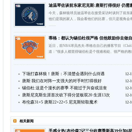
迪温琴佐谈前东家尼克斯:唐斯打得很好 仍需
今天，森林狼球员迪温琴佐在接受采访时谈到了前东
他们是我的家人，我会看他们的比赛，但只是视角会
……
蒂格：都认为锡伯杜很严格 但他鼓励你去做
近日，前NBA球员杰夫-蒂格在自己的播客节目《Club5
道：“很多人都觉得锡伯杜是个很难相处、很严格的教
下场打森林狼！唐斯：不清楚会遇到什么待遇
12-1
唐斯:我们在对阵一支强大的对手时打得很好
12-1
锡伯杜:这是个漫长的赛季 不能过于兴奋或沮丧
12-1
唐斯尼克斯生涯首次砍下得分篮板双20 生涯13次
12-1
布伦森31+5 唐斯22+22+5 尼克斯轻取魔术
12-1
相关新闻
手感火热!布伦森7记三分砍赛季新高39分加6