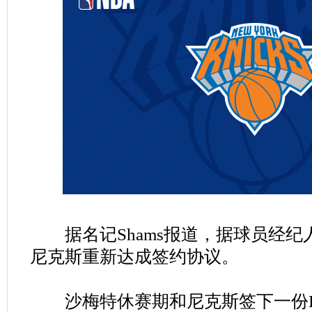
据名记Shams报道，据球员经纪
尼克斯重新达成签约协议。
沙梅特休赛期和尼克斯签下一份Exhi