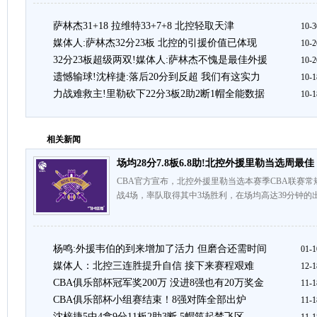
萨林杰31+18 拉维特33+7+8 北控轻取天津
10-3
媒体人:萨林杰32分23板 北控的引援价值已体现
10-2
32分23板超级两双!媒体人:萨林杰不愧是最佳外援
10-2
遗憾输球!沈梓捷:落后20分到反超 我们有这实力
10-1
力战难救主!里勒砍下22分3板2助2断1帽全能数据
10-1
相关新闻
场均28分7.8板6.8助!北控外援里勒当选周最佳
CBA官方宣布，北控外援里勒当选本赛季CBA联赛
战4场，率队取得其中3场胜利，在场均高达39分钟的出
杨鸣:外援韦伯的到来增加了活力 但磨合还需时间
01-1
媒体人：北控三连胜提升自信 接下来赛程艰难
12-1
CBA俱乐部杯冠军奖200万 没进8强也有20万奖金
11-1
CBA俱乐部杯小组赛结束！8强对阵全部出炉
11-1
沈梓捷5中4拿9分11板2助3断 5帽筑起禁飞区