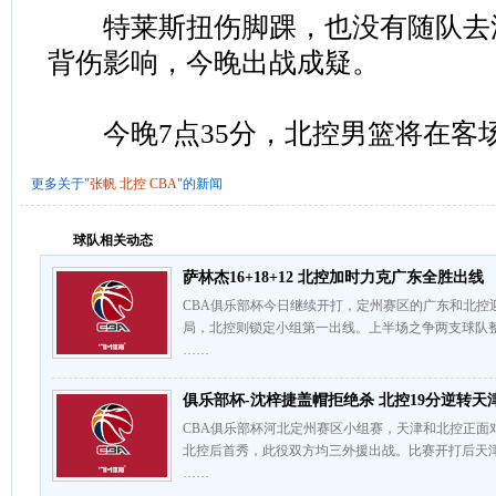
特莱斯扭伤脚踝，也没有随队去
背伤影响，今晚出战成疑。
今晚7点35分，北控男篮将在客
更多关于"
张帆
北控
CBA
"的新闻
球队相关动态
萨林杰16+18+12 北控加时力克广东全胜出线
CBA俱乐部杯今日继续开打，定州赛区的广东和北控
局，北控则锁定小组第一出线。上半场之争两支球队
……
俱乐部杯-沈梓捷盖帽拒绝杀 北控19分逆转天
CBA俱乐部杯河北定州赛区小组赛，天津和北控正面
北控后首秀，此役双方均三外援出战。比赛开打后天
……