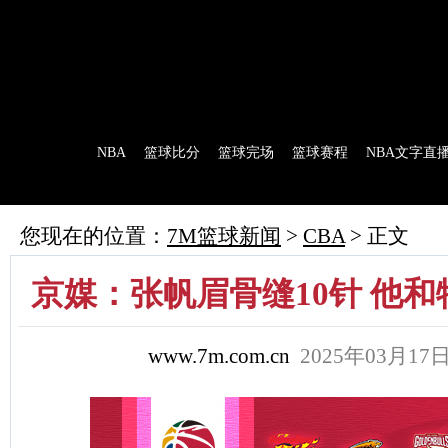
7M首页
|
足球比分
|
足球完场
|
足球赛程
|
棒球比分
|
美式足球比分
|
网球比分
首 页
NBA
篮球比分
篮球完场
篮球赛程
NBA文字直
7M制造
赛前分析
赛后报道
新闻流言
花絮花边
NBA 技术统
您现在的位置：
7M篮球新闻
>
CBA
> 正文
京媒：张帆眉骨缝10针 他
www.7m.com.cn
2025年03月1