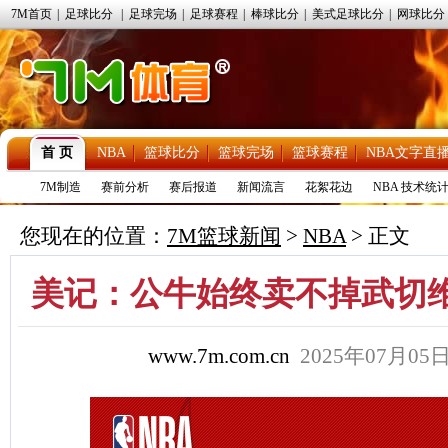
7M首页
|
足球比分
|
足球完场
|
足球赛程
|
棒球比分
|
美式足球比分
|
网球比分
首 页
NBA
篮球比分
篮球完场
篮球赛程
NBA文字直
7M制造
赛前分析
赛后报道
新闻流言
花絮花边
NBA 技术统
您现在的位置：
7M篮球新闻
>
NBA
> 正文
美记：公牛始终卖不掉武切维
www.7m.com.cn
2025年07月0