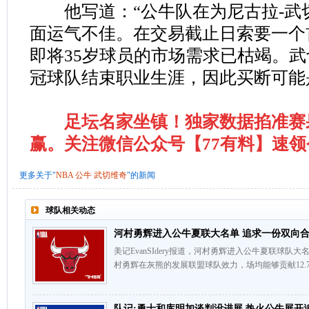
他写道：“公牛队在为尼古拉-武
面运气不佳。在交易截止日索要一个
即将35岁球员的市场需求已枯竭。
冠球队结束职业生涯，因此买断可能
足坛名家坐镇！独家数据掐准赛
赢。关注微信公众号【77有料】速
更多关于"
NBA
公牛
武切维奇
"的新闻
球队相关动态
河村勇辉进入公牛夏联大名单 追求一份双向
美记EvanSIdery报道，河村勇辉进入公牛夏联球
村勇辉在灰熊的发展联盟球队效力，场均能够贡献12.7分
队记:勇士和库明加谈判没进展 热火公牛展开