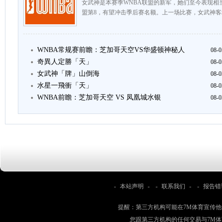
女武神是本赛季WNBA联盟的新军，她们至今表现相当
盟第8，有望冲击季后赛名额。上一场比赛，女武神客场以
WNBA常规赛前瞻：芝加哥天空VS华盛顿神秘人
08-0
奇異人定勝「天」
08-0
女武神「牌」山倒海
08-0
水星一飛衝「天」
08-0
WNBA前瞻：芝加哥天空 VS 凤凰城水银
08-0
-
本站声明
- -
联系我们
- -
报告错
提醒：第三方机构可能在7M体育宣传
您跟第三方机构的任何交易与7M