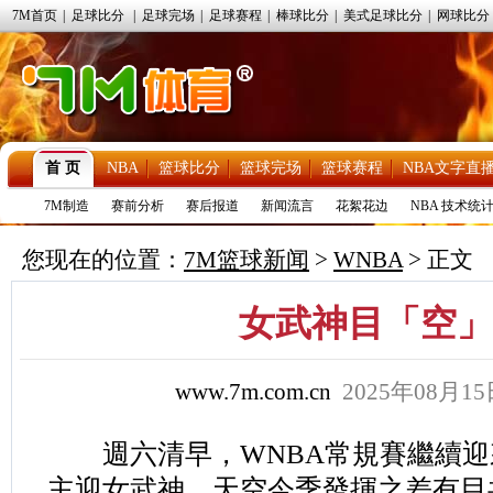
7M首页
|
足球比分
|
足球完场
|
足球赛程
|
棒球比分
|
美式足球比分
|
网球比分
首 页
NBA
篮球比分
篮球完场
篮球赛程
NBA文字直
7M制造
赛前分析
赛后报道
新闻流言
花絮花边
NBA 技术统
您现在的位置：
7M篮球新闻
>
WNBA
> 正文
女武神目「空」
www.7m.com.cn
2025年08月1
週六清早，WNBA常規賽繼續迎
主迎女武神。天空今季發揮之差有目