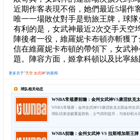
近期作客表現不俗，她們最近5場作
唯一一場敗仗對手是勁旅王牌，球隊
有利的是，女武神最近2次交手天空
陣後者一役，維羅妮卡布頓亦斬獲了
信在維羅妮卡布頓的帶領下，女武神
題。陣容方面，姬拿科頓以及比寧絲
更多关于"
天空
女武神
"的新闻
球队相关动态
WNBA常规赛前瞻：金州女武神VS康涅狄克
WNBA常规赛：金州女武神VS康涅狄克太阳金州女武
球队结束连败重返胜轨，士气得到提升，与洛杉矶火花
WNBA前瞻：金州女武神 VS 拉斯维加斯王牌