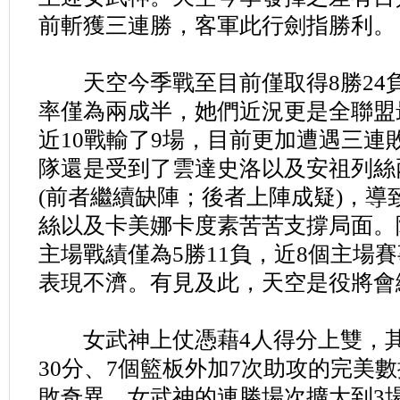
前斬獲三連勝，客軍此行劍指勝利。
天空今季戰至目前僅取得8勝24
率僅為兩成半，她們近況更是全聯盟最差
近10戰輸了9場，目前更加遭遇三連
隊還是受到了雲達史洛以及安祖列絲
(前者繼續缺陣；後者上陣成疑)，導
絲以及卡美娜卡度素苦苦支撐局面。
主場戰績僅為5勝11負，近8個主場
表現不濟。有見及此，天空是役將會
女武神上仗憑藉4人得分上雙，其
30分、7個籃板外加7次助攻的完美數
敗奇異，女武神的連勝場次擴大到3