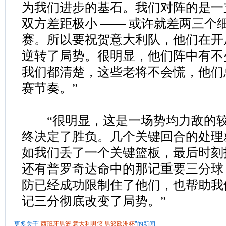
为我们进步的基石。我们对阵的是一
双方差距极小 —— 或许就差两三个
赛。所以要祝贺意大利队，他们在开
逆转了局势。很明显，他们阵中有不
我们都清楚，这些老将不会慌，他们
赛节奏。”
“很明显，这是一场势均力敌的较
终决定了胜负。几个关键回合的处理就
如我们丢了一个关键篮板，最后时刻
还有普罗奇达命中的那记重要三分球
防已经成功限制住了他们，也帮助我
记三分彻底改变了局势。”
更多关于"
西班牙男篮
意大利男篮
男篮欧洲杯
"的新闻