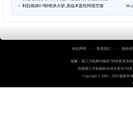
利拉德谈0.9秒绝杀火箭:原战术是给阿德空接
09-2
-
本站声明
- -
联系我们
- -
报告错
提醒：第三方机构可能在7M体育宣传
您跟第三方机构的任何交易与7M
Copyright © 2003 -
2026 版权所有 w