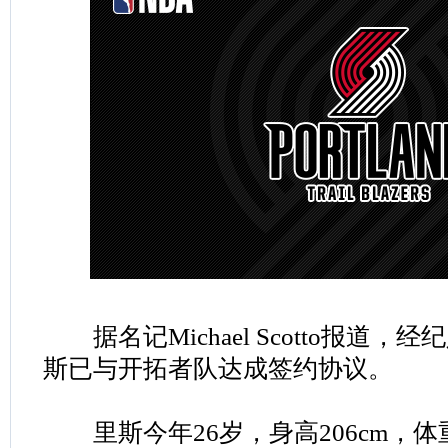
据名记Michael Scotto报道，
斯已与开拓者队达成签约协议。
里斯今年26岁，身高206cm，体重