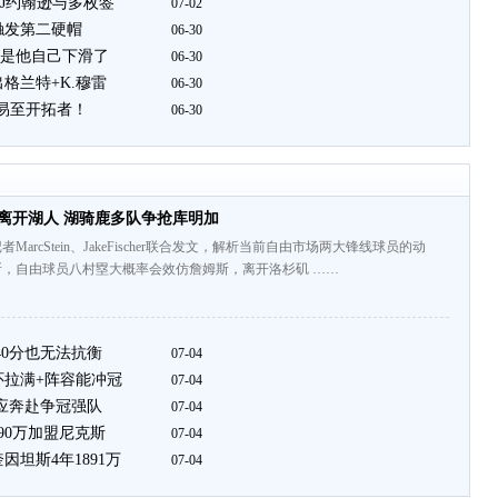
J约翰逊与多枚签
07-02
触发第二硬帽
06-30
 是他自己下滑了
06-30
格兰特+K.穆雷
06-30
交易至开拓者！
06-30
离开湖人 湖骑鹿多队争抢库明加
MarcStein、JakeFischer联合发文，解析当前自由市场两大锋线球员的动
，自由球员八村塁大概率会效仿詹姆斯，离开洛杉矶 ……
40分也无法抗衡
07-04
怀拉满+阵容能冲冠
07-04
理应奔赴争冠强队
07-04
390万加盟尼克斯
07-04
因坦斯4年1891万
07-04