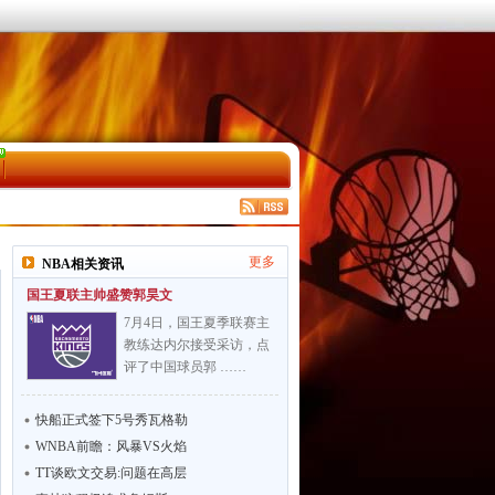
更多
NBA相关资讯
国王夏联主帅盛赞郭昊文
7月4日，国王夏季联赛主
教练达内尔接受采访，点
评了中国球员郭 ……
快船正式签下5号秀瓦格勒
WNBA前瞻：风暴VS火焰
TT谈欧文交易:问题在高层