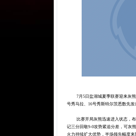
7月5日盐湖城夏季联赛迎来灰熊与
号秀马拉、16号秀斯特尔茨悉数先发
比赛开局灰熊迅速进入状态，布泽尔
记三分回敬9-0攻势紧追分差，可灰
火力持续扩大优势，半场领先幅度来