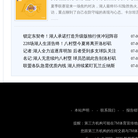
夏季联赛迎来一场焦灼对决，湖人最终93-92险胜热
访，重点聊到了自己在防守端的表现与心态。卡尔坦
……
锁定东契奇！湖人承诺打造升级版独行侠冲冠阵容
07-0
228场湖人生涯告终！八村塁今夏将离开洛杉矶
07-0
记者:湖人全力追逐库明加 后者受到多支球队关注
07-0
名记:湖人无意续约八村塁 球员恐就此告别洛杉矶
07-0
联盟各队急需优质内线 湖人持续紧盯瓦兰丘纳斯
07-0
-
本站声明
- -
联系我们
- -
报告错
提醒：第三方机构可能在7M体育宣传
您跟第三方机构的任何交易与7M