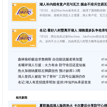
湖人补内线有意卢尼与瓦兰 掘金不排斥交易
7月5日，名记MarcStein发布长文，梳理了围绕勒
补强目标。据相关消息人士透露，湖人将卢尼、瓦兰丘
名记:看好八村塁离开湖人 湖骑鹿多队争抢库
7月5日，两位知名记者MarcStein、JakeFisch
向。业内不少人判断，自由球员八村塁大概率会效仿詹
森林狼积极追求詹姆斯 自信能说服老将加盟
07-0
名嘴评湖人引援：火力有余 防守依旧还是短板
07-0
热火加德纳夏联左脚踝扭伤 预计缺席1-3周
07-0
湖人签四人被批“补了替补” 三四号位漏洞仍存
07-0
名记:湖人有意招揽库明加 提供1年短约&承诺首发
07-0
相关新闻
夏联激战湖人险胜热火 卡尔赛后分享防守心