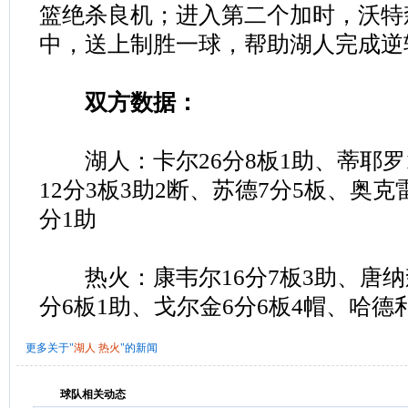
篮绝杀良机；进入第二个加时，沃特
中，送上制胜一球，帮助湖人完成逆
双方数据：
湖人：卡尔26分8板1助、蒂耶罗1
12分3板3助2断、苏德7分5板、奥克
分1助
热火：康韦尔16分7板3助、唐纳森
分6板1助、戈尔金6分6板4帽、哈德利
更多关于"
湖人
热火
"的新闻
球队相关动态