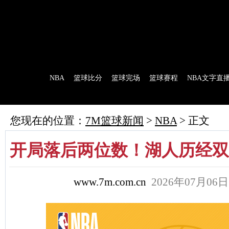
7M首页
|
足球比分
|
足球完场
|
足球赛程
|
棒球比分
|
美式足球比分
|
网球比分
首 页
NBA
篮球比分
篮球完场
篮球赛程
NBA文字直
7M制造
赛前分析
赛后报道
新闻流言
花絮花边
NBA 技术统
您现在的位置：
7M篮球新闻
>
NBA
> 正文
开局落后两位数！湖人历经双
www.7m.com.cn
2026年07月06