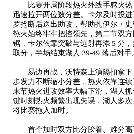
比赛开局阶段热火外线手感火热，接
迅速拉开两位数分差。卡尔及时投进
罗抢断后送出助攻，帮助扎伊尔・史
热火始终牢牢把控领先，第二节双方围
锯，卡尔依靠突破与远射再添 5 分
取分，半场结束湖人 39-49 落后对手
易边再战，沃特森上演隔扣拿下 2
步发力不断缩小分差，热火依靠连续
末节热火进攻效率大幅下滑，湖人抓
键时刻热火频繁出现失误，湖人多次
将比赛拖入加时。
首个加时双方比分胶着、难分高