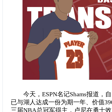
今天，ESPN名记Shams报道，
已与湖人达成一份为期一年、价值39
三届NBA总冠军得主，卢尼在勇士