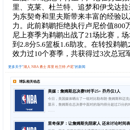
里、克莱、杜兰特、追梦和伊戈达拉
为东契奇和里夫斯带来丰富的经验以
力。此前鹈鹕拒绝执行卢尼价值800
尼上赛季为鹈鹕出战了21场比赛，场均
到2.8分5.6篮板1.6助攻。在转投
效力过10个赛季，共获得过3次总冠
更多关于"
湖人
NBA
勇士
库里
杜兰特
卢尼
"的新闻
球队相关动态
美媒：詹姆斯总决赛9对手25+ 乔丹仅1人
今日，美国媒体晒出了一组对比勒布朗·詹姆斯和迈克
显示，詹姆斯在总决赛中面对的场均得分超过25分的
……
里奇保罗：让詹姆斯先陪家人 还未讨论时间