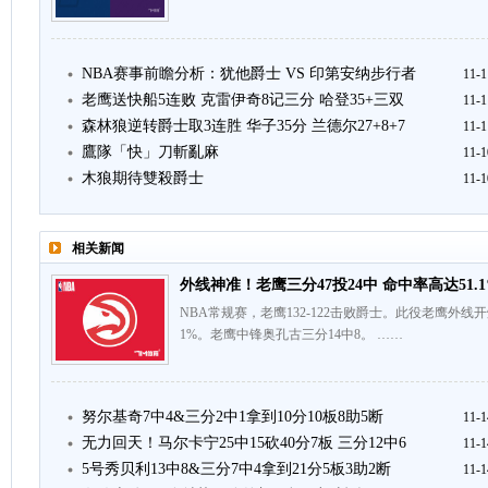
NBA赛事前瞻分析：犹他爵士 VS 印第安纳步行者
11-1
老鹰送快船5连败 克雷伊奇8记三分 哈登35+三双
11-1
森林狼逆转爵士取3连胜 华子35分 兰德尔27+8+7
11-1
鷹隊「快」刀斬亂麻
11-1
木狼期待雙殺爵士
11-1
相关新闻
外线神准！老鹰三分47投24中 命中率高达51.
NBA常规赛，老鹰132-122击败爵士。此役老鹰外线开
1%。老鹰中锋奥孔古三分14中8。 ……
努尔基奇7中4&三分2中1拿到10分10板8助5断
11-1
无力回天！马尔卡宁25中15砍40分7板 三分12中6
11-1
5号秀贝利13中8&三分7中4拿到21分5板3助2断
11-1