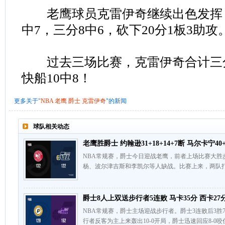
老鹰球员克雷伊奇继续出色发挥，
中7，三分8中6，砍下20分1板3助攻
过去三场比赛，克雷伊奇合计三分球
快船10中8！
更多关于"
NBA
老鹰
爵士
克雷伊奇
"的新闻
球队相关动态
老鹰胜爵士 约翰逊31+18+14+7断 马尔卡宁40+
NBA常规赛，爵士今日迎战老鹰，前者上场比赛大胜
杨、波尔津吉斯和李凯尔等人缺战。比赛上来，两队打得
爵士8人上双送步行者5连败 马卡35分 西卡27
NBA常规赛，爵士主场迎战步行者。爵士3连败后3胜
行者反客为主上来轰出10-0开局，爵士迅速回应8-0