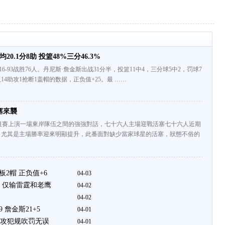
0.1分8助 投篮48%三分46.3%
16-93战胜76人。丹尼斯·詹金斯出战31分半，投篮11中4，三分球5中2，罚球7
板14助攻1抢断1盖帽的数据，正负值+25。最 ……
塞來襲
規賽上演一場東岸隊伍之間的強強對話，七十六人主場迎戰活塞七十六人近期
，尤其是主場勝率迎來明顯提升，此番面對缺少當家球星的活塞，狀態不俗的
板2帽 正负值+6
04-03
 仅输雷霆和老鹰
04-02
04-02
 詹金斯21+5
04-01
进攻犯规吹罚无误
04-01