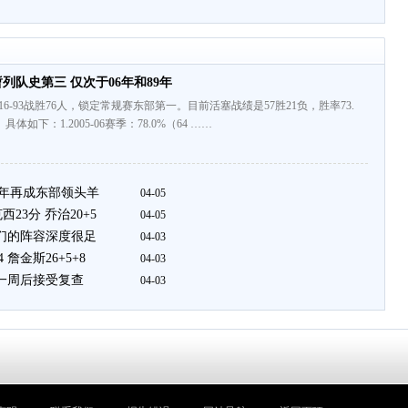
暂列队史第三 仅次于06年和89年
16-93战胜76人，锁定常规赛东部第一。目前活塞战绩是57胜21负，胜率73.
体如下：1.2005-06赛季：78.0%（64 ……
9年再成东部领头羊
04-05
西23分 乔治20+5
04-05
我们的阵容深度很足
04-03
 詹金斯26+5+8
04-03
在一周后接受复查
04-03