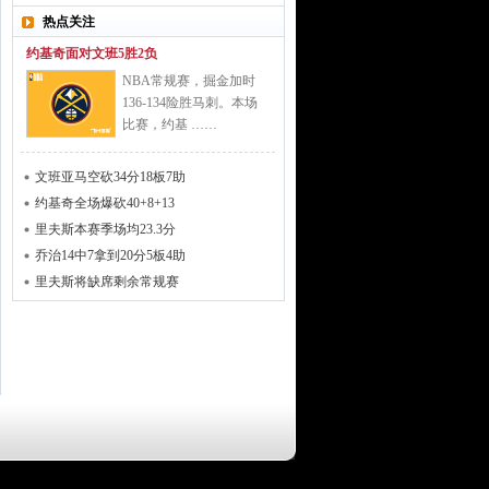
热点关注
约基奇面对文班5胜2负
NBA常规赛，掘金加时
136-134险胜马刺。本场
比赛，约基 ……
文班亚马空砍34分18板7助
约基奇全场爆砍40+8+13
里夫斯本赛季场均23.3分
乔治14中7拿到20分5板4助
里夫斯将缺席剩余常规赛