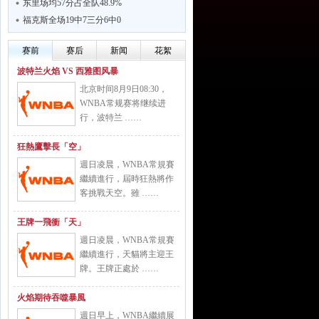
东里场均57分占全队48.9%
福克斯全场19中7三分6中0
赛前
赛后
新闻
花絮
波特兰火焰 VS 西雅图风暴
北京时间8月9日08:30，
WNBA常规赛将继续进
行，波特兰 ……
狂熱鷹擊長「空」
週日凌晨，WNBA常規賽
繼續進行，屆時狂熱將作
客挑戰天空。雖 ……
王牌一飛衝「天」
週日凌晨，WNBA常規賽
繼續進行，天貓將主迎王
牌。王牌正處於 ……
火焰期待吞噬暴風
週日早上，WNBA繼續展