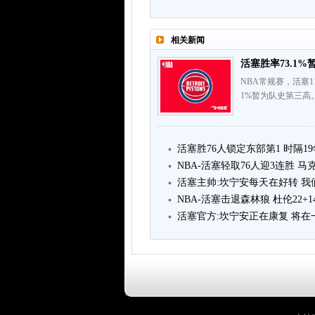
相关新闻
活塞胜率73.1%
NBA常规赛，活塞1
1%暂为队史第三高。具
活塞胜76人锁定东部第1 时隔1
NBA-活塞轻取76人迎3连胜 马克
活塞主帅:坎宁安每天在好转 
NBA-活塞击退森林狼 杜伦22+14
活塞官方:坎宁安正在康复 将