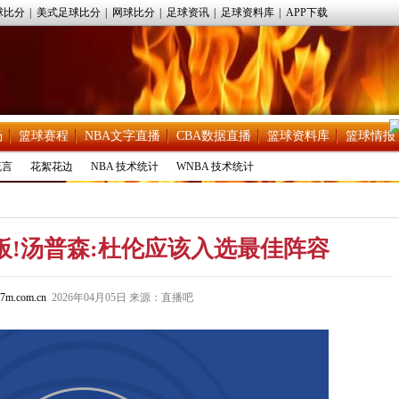
球比分
|
美式足球比分
|
网球比分
|
足球资讯
|
足球资料库
|
APP下载
场
篮球赛程
NBA文字直播
CBA数据直播
篮球资料库
篮球情报
流言
花絮花边
NBA 技术统计
WNBA 技术统计
0.6板!汤普森:杜伦应该入选最佳阵容
7m.com.cn
2026年04月05日 来源：直播吧