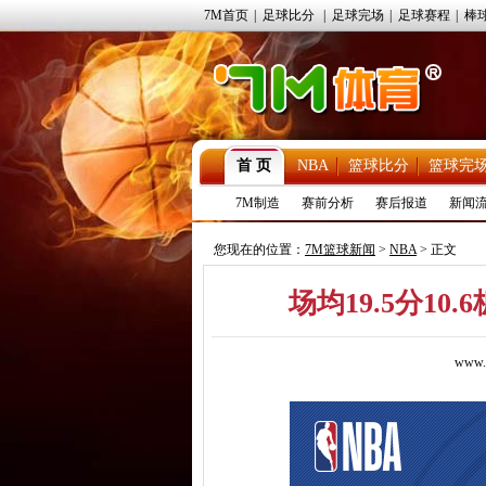
7M首页
|
足球比分
|
足球完场
|
足球赛程
|
棒
首 页
NBA
篮球比分
篮球完
7M制造
赛前分析
赛后报道
新闻
您现在的位置：
7M篮球新闻
>
NBA
> 正文
场均19.5分1
www.