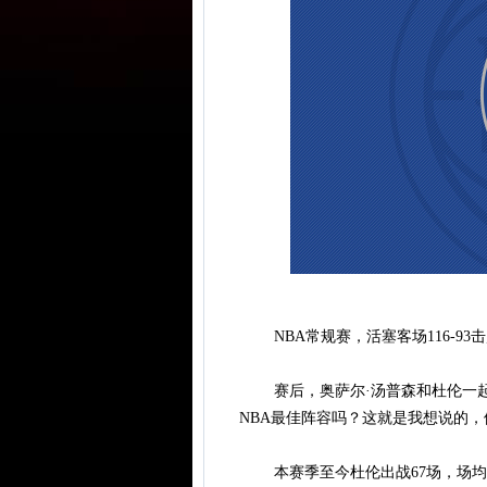
NBA常规赛，活塞客场116-93
赛后，奥萨尔·汤普森和杜伦一起
NBA最佳阵容吗？这就是我想说的，
本赛季至今杜伦出战67场，场均19.