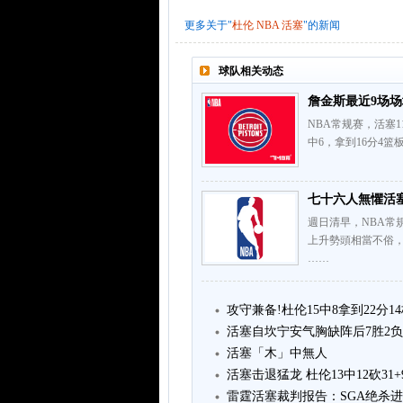
更多关于"
杜伦
NBA
活塞
"的新闻
球队相关动态
詹金斯最近9场场均2
NBA常规赛，活塞1
中6，拿到16分4篮
七十六人無懼活
週日清早，NBA常
上升勢頭相當不俗
……
攻守兼备!杜伦15中8拿到22分14
活塞自坎宁安气胸缺阵后7胜2负
活塞「木」中無人
活塞击退猛龙 杜伦13中12砍31+9
雷霆活塞裁判报告：SGA绝杀