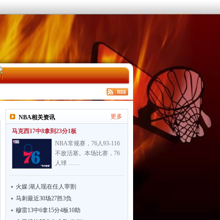
更多
NBA相关资讯
马克西17中8拿到23分1板
NBA常规赛，76人93-116
不敌活塞。本场比赛，76
人球 ……
火媒:湖人现在任人宰割
马刺最近30场27胜3负
穆雷13中6拿15分4板10助