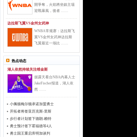
開爭奪，火焰將坐鎮主場
迎戰暴風，後者 ……
达拉斯飞翼VS金州女武神
WNBA常规赛：达拉斯飞
翼VS金州女武神达拉斯
飞翼最近一场比 ……
热点动态
湖人依然持续关注维金斯
据露天看台NBA内幕人士
JakeFischer报道，湖人依
然 ……
小佩顿梅尔顿承诺加盟勇士
开拓者将签亚历克斯-里斯
步行者计划签下德朗-赖特
勇士预计签下霍福德等4人
勇士国王重启库明加谈判