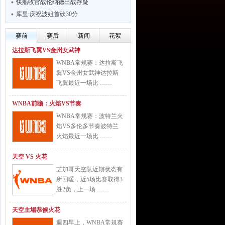
快船收官战伦纳德出战存疑
库里:庆祝波姐首砍30分
赛前
赛后
新闻
花絮
达拉斯飞翼VS金州女武神
WNBA常规赛：达拉斯飞
翼VS金州女武神达拉斯
飞翼最近一场比 ……
WNBA前瞻：火焰VS节奏
WNBA常规赛：波特兰火
焰VS多伦多节奏波特兰
火焰最近一场比 ……
天空 VS 火花
芝加哥天空队近期状态有
所回暖，近5场比赛取得3
胜2负，上一场 ……
天空主場恭候火花
週四早上，WNBA常規賽