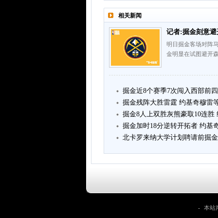
相关新闻
记者:掘金刻意避
明日掘金客场对阵马
金明显在试图避开
掘金近8个赛季7次闯入西部前四 
掘金残阵大胜雷霆 约基奇穆雷
掘金8人上双胜灰熊豪取10连胜 约基
掘金加时18分逆转开拓者 约基奇35
北卡罗来纳大学计划聘请前掘金
-
本站