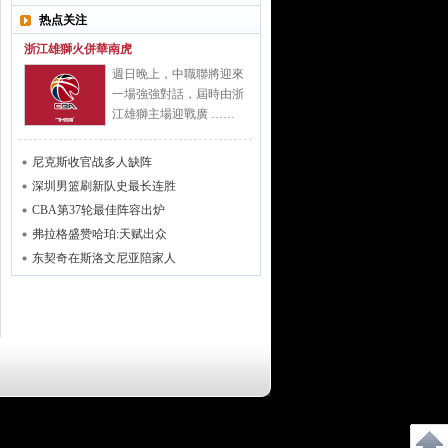
热点关注
浙江雄獅火併華南虎
週日晚上，中職聯將迎來
一場強強對話，屆時由浙
江雄獅主場迎戰廣 ……
尼克斯收官战多人缺阵
深圳男篮刷新队史最长连胜
CBA第37轮最佳阵容出炉
弗拉格盛赞哈珀:天赋出众
东契奇在斯洛文尼亚陪家人