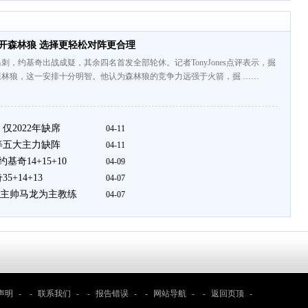
开森林狼 选择更轻松对阵更合理
刺，约基奇出战成疑，其余四名首发全部轮休。记者TonyJones点评表示，掘
森林狼，这一安排十分明智。他认为森林狼的竞争力远强于火箭，掘 ……
仅2022年缺席
04-11
等五大主力缺阵
04-11
奇14+15+10
04-09
+14+13
04-07
主帅马龙为主教练
04-07
声明
- -
联系我们
- -
报告错误
- -
网站导航
- -
返回页顶
-