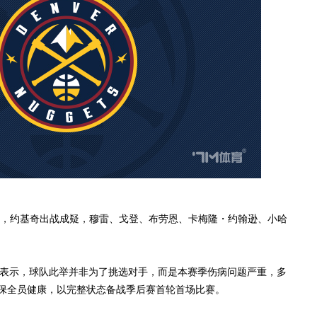
约基奇出战成疑，穆雷、戈登、布劳恩、卡梅隆・约翰逊、小哈
d对此表示，球队此举并非为了挑选对手，而是本赛季伤病问题严重，多
保全员健康，以完整状态备战季后赛首轮首场比赛。