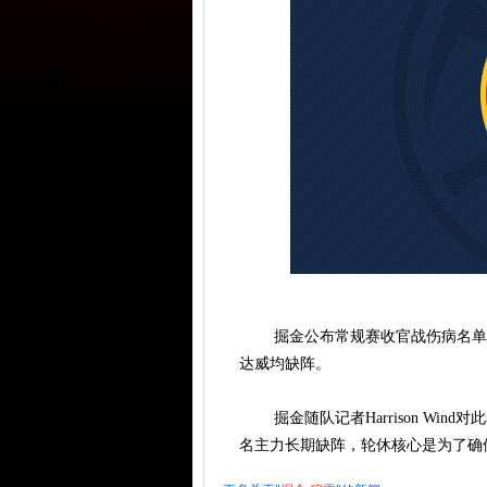
掘金公布常规赛收官战伤病名单，
达威均缺阵。
掘金随队记者Harrison Win
名主力长期缺阵，轮休核心是为了确