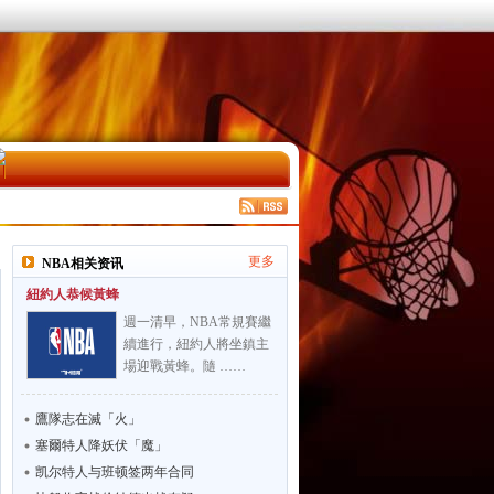
更多
NBA相关资讯
紐約人恭候黃蜂
週一清早，NBA常規賽繼
續進行，紐約人將坐鎮主
場迎戰黃蜂。隨 ……
鷹隊志在滅「火」
塞爾特人降妖伏「魔」
凯尔特人与班顿签两年合同