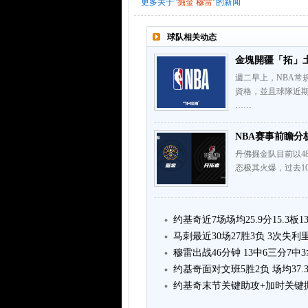
更多关于"
掘金
穆雷
"的新闻
球队相关动态
金塊開疆「拓」
週二早上，NBA常
資格，並且球隊近
……
NBA赛事前瞻分
丹佛掘金队目前以4
态极其火爆，过去10
约基奇近7场场均25.9分15.3板13
马刺最近30场27胜3负 3次失
穆雷出战46分钟 13中6三分7中3
约基奇面对文班5胜2负 场均37.3分
约基奇末节关键助攻+加时关键抛投