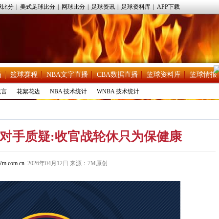
球比分
|
美式足球比分
|
网球比分
|
足球资讯
|
足球资料库
|
APP下载
场
篮球赛程
NBA文字直播
CBA数据直播
篮球资料库
篮球情报
流言
花絮花边
NBA 技术统计
WNBA 技术统计
对手质疑:收官战轮休只为保健康
m.com.cn
2026年04月12日 来源：7M原创