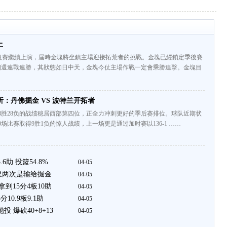
土
規賽繼續上演，屆時金塊將坐鎮主場迎接拓荒者的挑戰。金塊已經鎖定季後賽
期還連戰連勝，其狀態如日中天，金塊今仗主場作戰一定會乘勝追擊。金塊目
析：丹佛掘金 VS 波特兰开拓者
8胜28负的战绩稳居西部第四位，正全力冲刺更好的季后赛排位。球队近期状
场比赛取得9胜1负的惊人战绩，上一场更是通过加时赛以136-1 ……
.6助 投篮54.8%
04-05
利里两次是输给掘金
04-05
拿到15分4板10助
04-05
10.9板9.1助
04-05
 爆砍40+8+13
04-05