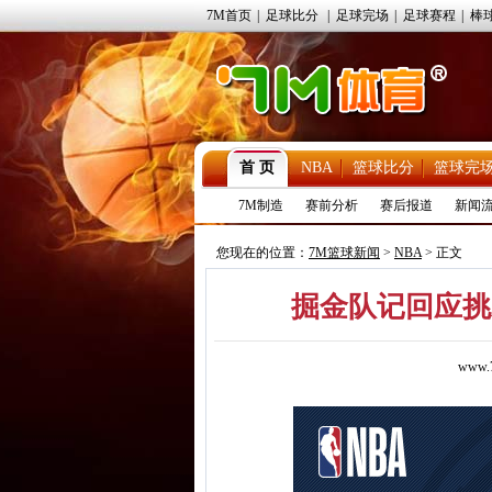
7M首页
|
足球比分
|
足球完场
|
足球赛程
|
棒
首 页
NBA
篮球比分
篮球完
7M制造
赛前分析
赛后报道
新闻
您现在的位置：
7M篮球新闻
>
NBA
> 正文
掘金队记回应挑
www.7