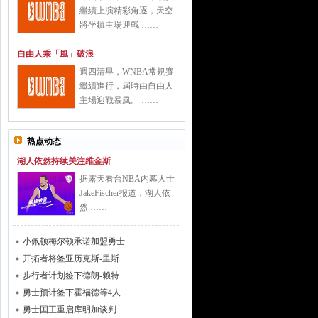
繼續上演精彩角逐，天空
將坐鎮主場迎戰 ……
自由人乘「風」破浪
週四清早，WNBA常規賽
繼續進行，屆時由自由人
主場迎戰暴風。 ……
热点动态
湖人依然持续关注维金斯
据露天看台NBA内幕人士
JakeFischer报道，湖人依
然 ……
小佩顿梅尔顿承诺加盟勇士
开拓者将签亚历克斯-里斯
步行者计划签下德朗-赖特
勇士预计签下霍福德等4人
勇士国王重启库明加谈判