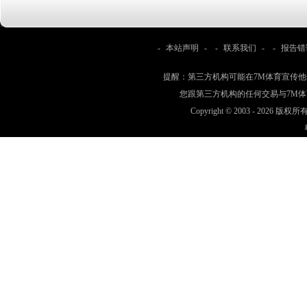
-
本站声明
- -
联系我们
- -
报告错
提醒：第三方机构可能在7M体育宣传
您跟第三方机构的任何交易与7M
Copyright © 2003 -
2026 版权所有 w