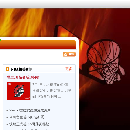
更多
NBA相关资讯
霍里:开拓者后场拥挤
7月4日，名宿罗伯特·霍
里做客个人播客节目，聊
到开拓者当下的 ……
Shams:德拉蒙德加盟尼克斯
马刺官宣签下四名新秀
快船正式签下5号秀瓦格勒