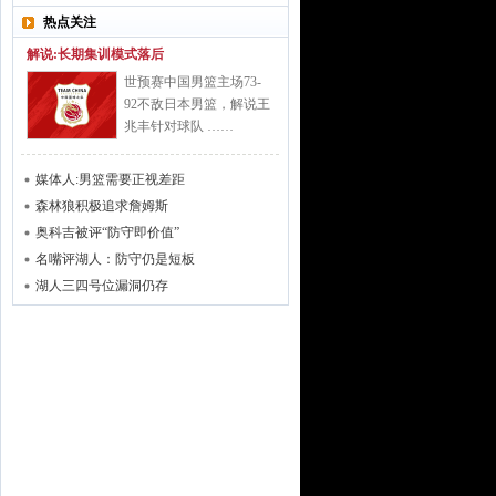
热点关注
解说:长期集训模式落后
世预赛中国男篮主场73-
92不敌日本男篮，解说王
兆丰针对球队 ……
媒体人:男篮需要正视差距
森林狼积极追求詹姆斯
奥科吉被评“防守即价值”
名嘴评湖人：防守仍是短板
湖人三四号位漏洞仍存