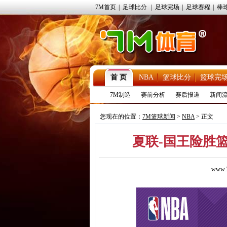
7M首页
|
足球比分
|
足球完场
|
足球赛程
|
棒
首 页
NBA
篮球比分
篮球完
7M制造
赛前分析
赛后报道
新闻
您现在的位置：
7M篮球新闻
>
NBA
> 正文
夏联-国王险胜篮
www.7