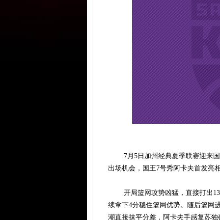
7月5日加州经典夏季联赛迎来国
出场机会，国王7号秀阿卡夫首发亮相
开局篮网攻势凶猛，直接打出13-
续拿下4分稳住篮网优势。随后篮网进
潮直接抹平分差，阿卡夫手感复苏独