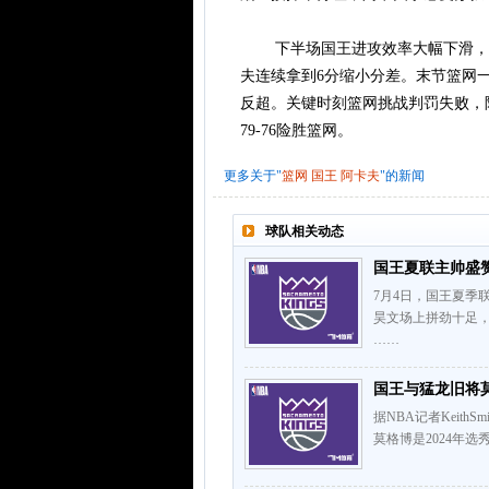
下半场国王进攻效率大幅下滑，前
夫连续拿到6分缩小分差。末节篮网
反超。关键时刻篮网挑战判罚失败，
79-76险胜篮网。
更多关于"
篮网
国王
阿卡夫
"的新闻
球队相关动态
国王夏联主帅盛赞
7月4日，国王夏季
昊文场上拼劲十足
……
国王与猛龙旧将
据NBA记者Keit
莫格博是2024年选