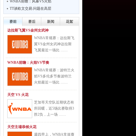
WNBA前瞻：风暴VS火焰
TT谈欧文交易:问题在高层
赛前
赛后
新闻
花絮
达拉斯飞翼VS金州女武神
WNBA常规赛：达拉斯飞
翼VS金州女武神达拉斯
飞翼最近一场比 ……
WNBA前瞻：火焰VS节奏
WNBA常规赛：波特兰火
焰VS多伦多节奏波特兰
火焰最近一场比 ……
天空 VS 火花
芝加哥天空队近期状态有
所回暖，近5场比赛取得3
胜2负，上一场 ……
天空主場恭候火花
週四早上，WNBA常規賽