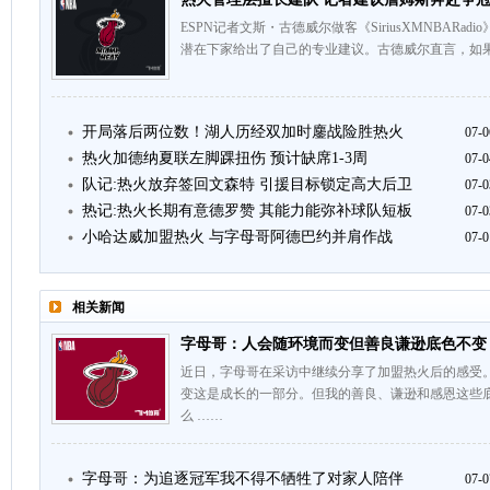
ESPN记者文斯・古德威尔做客《SiriusXMNBAR
潜在下家给出了自己的专业建议。古德威尔直言，如果
开局落后两位数！湖人历经双加时鏖战险胜热火
07-0
热火加德纳夏联左脚踝扭伤 预计缺席1-3周
07-0
队记:热火放弃签回文森特 引援目标锁定高大后卫
07-0
热记:热火长期有意德罗赞 其能力能弥补球队短板
07-0
小哈达威加盟热火 与字母哥阿德巴约并肩作战
07-0
相关新闻
字母哥：人会随环境而变但善良谦逊底色不变
近日，字母哥在采访中继续分享了加盟热火后的感受
变这是成长的一部分。但我的善良、谦逊和感恩这些
么 ……
字母哥：为追逐冠军我不得不牺牲了对家人陪伴
07-0