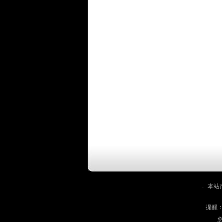
-
本站
提醒