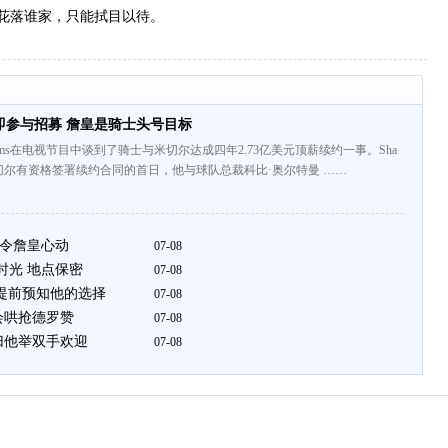
花落谁家，只能拭目以待。
即参与招募 詹皇是骑士头号目标
ms在电视节目中谈到了骑士与米切尔达成四年2.73亿美元顶薪续约一事。Sha
切尔有资格签署续约合同的首日，他与球队总裁科比·奥尔特曼 ……
就令詹皇心动
07-08
时光 地点保密
07-08
能提前预知他的选择
07-08
会哄抢德罗赞
07-08
归他举双手欢迎
07-08