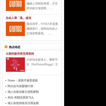
繼續上演精彩角逐，天空
將坐鎮主場迎戰 ……
自由人乘「風」破浪
週四清早，WNBA常規賽
繼續進行，屆時由自由人
主場迎戰暴風。 ……
热点动态
火箭积极兜售范弗里特
火箭知名媒体人、播客节
目《RedNationBlogga》主
……
Shams：老詹可接受底薪
阿尔达马加盟独行侠
湖人先签后换引进凯斯勒
杰伦·布朗交易至76人
湖人依然持续关注维金斯