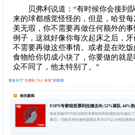
贝弗利说道：“有时候你会接到队
来的球都感觉怪怪的，但是，哈登每
美无瑕，你不需要再做任何额外的事
例子，这就好像你每次起床之后，牙
不需要再做这些事情。或者是在吃饭
食物给你切成小块了，你要做的就是
众不同了，他太特别了。”
更多关于"
贝弗利
76人
哈登
"的新闻
相关新闻
ESPN专家组投票利拉德去向:52%留队 44%
知名美媒EPSN近日组织专家组对利拉德的去向做出了
幕日）仍留在开拓者的选票比率为52%认为利拉德将在1