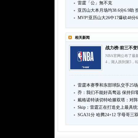
雷霆「公」無不克
亚历山大本月场均38.6分6.9助 
MVP!亚历山大26中17爆砍48分6
相关新闻
战力榜:前三不变
NBA官网公布了最
4，湖人跌到第5，
雷霆本赛季和东部球队交手25场 
乔：我们不能好高骛远 保持归
戴格诺特谈切特哈滕双塔：对阵
Skip：雷霆正在打造史上最具
SGA31分 哈腾24+12 字母哥