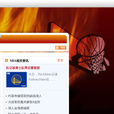
更多
NBA相关资讯
队记谈勇士队季后赛展望
今日，TheAthletic记者
AnthonySlater在 ……
约基奇穆雷因伤缺战湖人
火箭客胜魔术豪取8连胜
湖人金塊硬碰硬