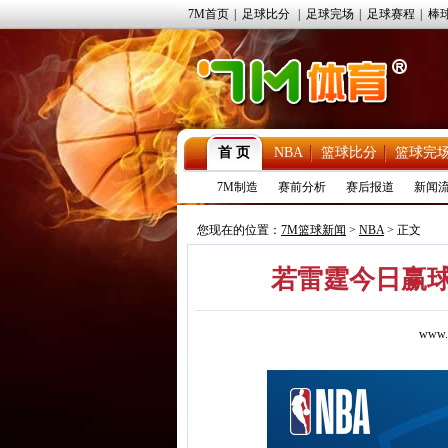
7M首页
|
足球比分
|
足球完场
|
足球赛程
|
棒
首 页
NBA
篮球比分
篮球完
7M制造
赛前分析
赛后报道
新闻
您现在的位置：
7M篮球新闻
>
NBA
> 正文
若雷霆今日赢球
www.