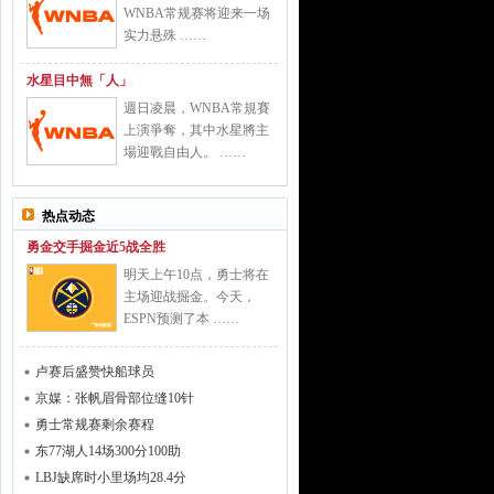
WNBA常规赛将迎来一场
实力悬殊 ……
水星目中無「人」
週日凌晨，WNBA常規賽
上演爭奪，其中水星將主
場迎戰自由人。 ……
热点动态
勇金交手掘金近5战全胜
明天上午10点，勇士将在
主场迎战掘金。今天，
ESPN预测了本 ……
卢赛后盛赞快船球员
京媒：张帆眉骨部位缝10针
勇士常规赛剩余赛程
东77湖人14场300分100助
LBJ缺席时小里场均28.4分