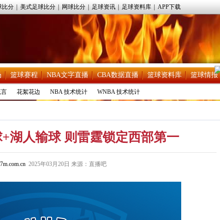
球比分
|
美式足球比分
|
网球比分
|
足球资讯
|
足球资料库
|
APP下载
场
篮球赛程
NBA文字直播
CBA数据直播
篮球资料库
篮球情报
流言
花絮花边
NBA 技术统计
WNBA 技术统计
+湖人输球 则雷霆锁定西部第一
7m.com.cn
2025年03月20日 来源：直播吧