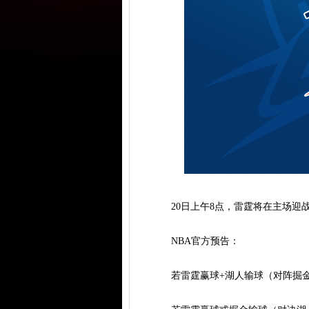
20日上午8点，雷霆将在主场迎战
NBA官方预告：
若雷霆赢球+湖人输球（对阵掘金