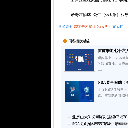
若雷霆赢球或掘金输球（对决湖人
若奇才输球+公牛（vs太阳）和热
更多关于"
雷霆
奇才
爵士
NBA
湖人
"的新闻
球队相关动态
雷霆擊退七十六
週四早上，NBA常
的現場直播。雷霆
……
NBA赛事前瞻：
北京时间3月20日
霆。雷霆队近期取得
亚历山大31分8助攻 连续62场2
SGA近6场比赛55罚54中 赛季