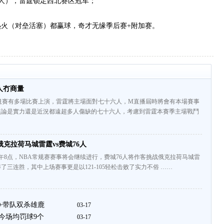
），雷霆锁定西北赛区冠军；
火（对垒活塞）都赢球，奇才无缘季后赛+附加赛。
人冇商量
規賽有多場比賽上演，雷霆將主場面對七十六人，M直播屆時將會有本場賽事
無論是實力還是近況都遠超多人傷缺的七十六人，考慮到雷霆本賽季主場戰鬥
俄克拉荷马城雷霆vs费城76人
上午8点，NBA常规赛赛事将会继续进行，费城76人将作客挑战俄克拉荷马城雷
了三连胜，其中上场赛事更是以121-105轻松击败了实力不俗 ……
0+带队双杀雄鹿
03-17
至今场均罚球9个
03-17