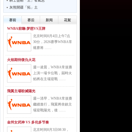
騎士盡顯「王」者氣息
灰熊開疆「拓」土
赛前
赛后
新闻
花絮
WNBA前瞻:梦想VS王牌
北京时间8月4日上午7点
30分，2026赛季WNBA常
规赛将 ……
火焰期待復仇火花
週一凌晨，WNBA常規賽
上演一場卡位戰，屆時火
焰將在主場迎戰 ……
飛翼主場盼滅陽光
週一清早，WNBA常規賽
繼續進行，飛翼將坐鎮主
場迎戰陽光，後 ……
金州女武神 VS 多伦多节奏
北京时间8月3日08:30，