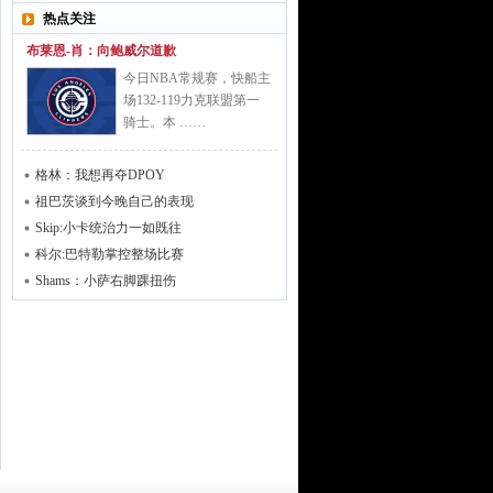
热点关注
布莱恩-肖：向鲍威尔道歉
今日NBA常规赛，快船主
场132-119力克联盟第一
骑士。本 ……
格林：我想再夺DPOY
祖巴茨谈到今晚自己的表现
Skip:小卡统治力一如既往
科尔:巴特勒掌控整场比赛
Shams：小萨右脚踝扭伤