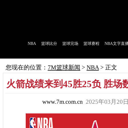
7M首页
|
足球比分
|
足球完场
|
足球赛程
|
棒球比分
|
美式足球比分
|
网球比分
首 页
NBA
篮球比分
篮球完场
篮球赛程
NBA文字直
7M制造
赛前分析
赛后报道
新闻流言
花絮花边
NBA 技术统
您现在的位置：
7M篮球新闻
>
NBA
> 正文
火箭战绩来到45胜25负 胜
www.7m.com.cn
2025年03月2