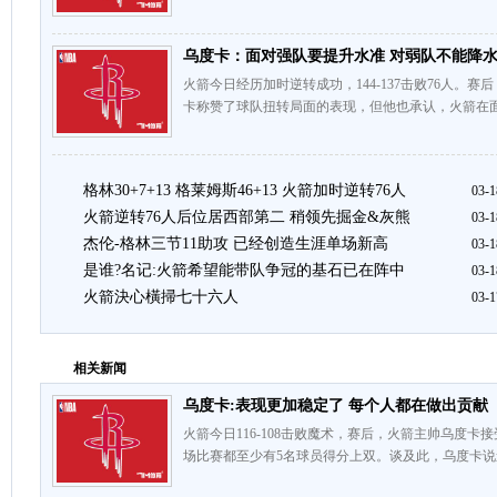
乌度卡：面对强队要提升水准 对弱队不能降
火箭今日经历加时逆转成功，144-137击败76人。
卡称赞了球队扭转局面的表现，但他也承认，火箭在面
格林30+7+13 格莱姆斯46+13 火箭加时逆转76人
03-1
火箭逆转76人后位居西部第二 稍领先掘金&灰熊
03-1
杰伦-格林三节11助攻 已经创造生涯单场新高
03-1
是谁?名记:火箭希望能带队争冠的基石已在阵中
03-1
火箭決心橫掃七十六人
03-1
相关新闻
乌度卡:表现更加稳定了 每个人都在做出贡献
火箭今日116-108击败魔术，赛后，火箭主帅乌度卡
场比赛都至少有5名球员得分上双。谈及此，乌度卡说