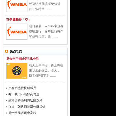
WNBA常规赛将继续进
行，波特兰 ……
狂熱鷹擊長「空」
週日凌晨，WNBA常規賽
繼續進行，屆時狂熱將作
客挑戰天空。雖 ……
热点动态
勇金交手掘金近5战全胜
明天上午10点，勇士将在
主场迎战掘金。今天，
ESPN预测了本 ……
卢赛后盛赞快船球员
乔：我们不能好高骛远
戴格诺特谈切特哈滕双塔
京媒：张帆眉骨部位缝10针
勇士常规赛剩余赛程