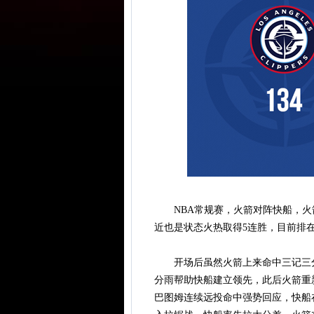
NBA常规赛，火箭对阵快船，火箭
近也是状态火热取得5连胜，目前排
开场后虽然火箭上来命中三记三分
分雨帮助快船建立领先，此后火箭重
巴图姆连续远投命中强势回应，快船在