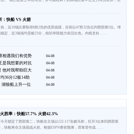
采访。“我们会派上年轻球员，并可能在剩下的两场比赛中让主力球员轮休，但
：快船 VS 火箭
热，近10场比赛取得8胜2负的优异战绩，目前以47胜32负位列西部第5位。球
稳定，近3场场均贡献23分，组织串联能力依旧出色。内线支柱 ……
后赛相遇我们有优势
04-08
这正是我想要的对抗
04-08
卫 他对我帮助巨大
04-08
36分12板14助
04-08
 湖狼船上升一位
04-08
火胜率：快船57.7% 火箭42.3%
今天锁定了西部第二；快船在主场以122-117击败马刺，狂升3位来到西部第
点半，快船将在主场迎战火箭。根据ESPN赛前预测，背靠背作战 ……