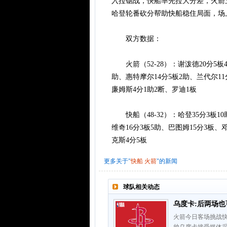
入拉锯战，快船率先拉大分差，火箭
哈登轮番砍分帮助快船稳住局面，场上
双方数据：
火箭（52-28）：谢泼德20分5板4
助、惠特摩尔14分5板2助、兰代尔11
廉姆斯4分1助2断、罗迪1板
快船（48-32）：哈登35分3板10
维奇16分3板5助、巴图姆15分3板、
克斯4分5板
更多关于"
快船
火箭
"的新闻
球队相关动态
乌度卡:后两场也
火箭今日客场挑战