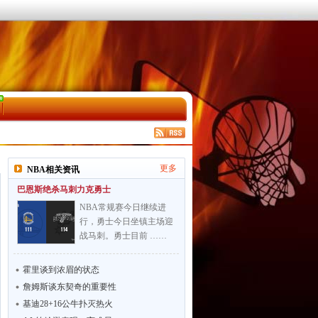
更多
NBA相关资讯
巴恩斯绝杀马刺力克勇士
NBA常规赛今日继续进
行，勇士今日坐镇主场迎
战马刺。勇士目前 ……
霍里谈到浓眉的状态
詹姆斯谈东契奇的重要性
基迪28+16公牛扑灭热火