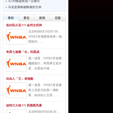
AJ-约翰逊表现一言难尽
马龙是最晚被解雇的主帅
赛前
赛后
新闻
花絮
洛杉矶火花 VS 金州女武神
北京时间8月10日07:00，
WNBA常规赛将迎来一场
西部内 ……
奇異七連勝「水」到渠成
週一凌晨，WNBA常規賽
繼續進行，奇異將主迎水
星。水星如今慘 ……
自由人「王」者無敵
週一凌晨，WNBA常規賽
將上演是日的第一場較
量，由自由人主迎 ……
波特兰火焰 VS 西雅图风暴
北京时间8月9日08:30，