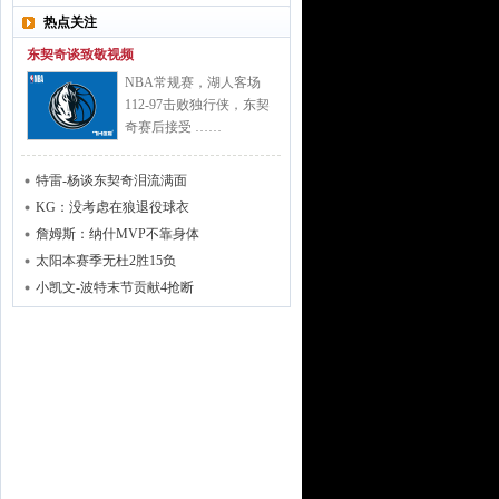
热点关注
东契奇谈致敬视频
NBA常规赛，湖人客场
112-97击败独行侠，东契
奇赛后接受 ……
特雷-杨谈东契奇泪流满面
KG：没考虑在狼退役球衣
詹姆斯：纳什MVP不靠身体
太阳本赛季无杜2胜15负
小凯文-波特末节贡献4抢断