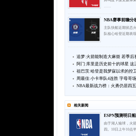
帅乌度卡接受媒体
……
NBA赛事前瞻分析
主队快船近期状态火
队核心哈登近期表现
追梦:火箭能制造大麻烦 若季
阿门:库里是历史前十的球星 
祖巴茨:哈登是我梦寐以求的控
周最佳:小卡率队4连胜 字母哥场均
NBA最新战力榜：火勇仍居四五
相关新闻
ESPN预测明日船
由于湖人输球，火箭
四。10日上午10