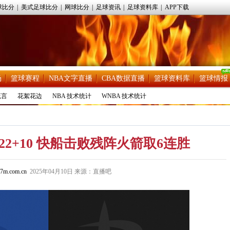
球比分
|
美式足球比分
|
网球比分
|
足球资讯
|
足球资料库
|
APP下载
场
篮球赛程
NBA文字直播
CBA数据直播
篮球资料库
篮球情报
流言
花絮花边
NBA 技术统计
WNBA 技术统计
卡22+10 快船击败残阵火箭取6连胜
7m.com.cn
2025年04月10日 来源：直播吧