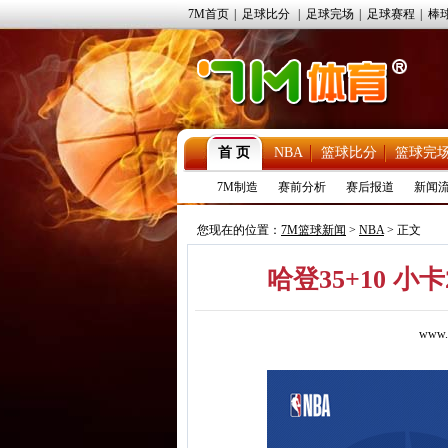
7M首页
|
足球比分
|
足球完场
|
足球赛程
|
棒
首 页
NBA
篮球比分
篮球完
7M制造
赛前分析
赛后报道
新闻
您现在的位置：
7M篮球新闻
>
NBA
> 正文
哈登35+10 小
www.