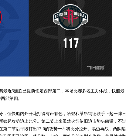
最近3连胜已提前锁定西部第二，本场比赛多名主力休战，快船最
在西部第四。
，但快船内外开花打得有声有色，哈登和莱昂纳德联手下起一阵三
新掀起攻势追上比分。第二节上来虽然火箭依旧追击势头凶猛，不过
第二节后半段打出12-0的攻势一举将比分拉开。易边再战，两队陷