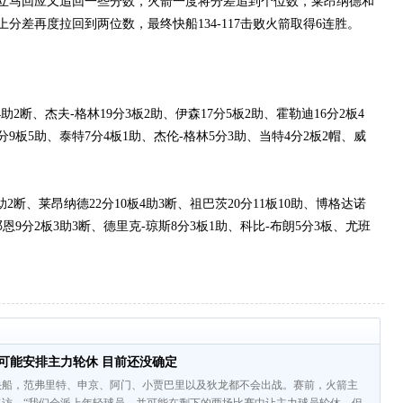
立马回应又追回一些分数，火箭一度将分差追到个位数，莱昂纳德和
分差再度拉回到两位数，最终快船134-117击败火箭取得6连胜。
助2断、杰夫-格林19分3板2助、伊森17分5板2助、霍勒迪16分2板4
分9板5助、泰特7分4板1助、杰伦-格林5分3助、当特4分2板2帽、威
助2断、莱昂纳德22分10板4助3断、祖巴茨20分11板10助、博格达诺
邓恩9分2板3助3断、德里克-琼斯8分3板1助、科比-布朗5分3板、尤班
可能安排主力轮休 目前还没确定
快船，范弗里特、申京、阿门、小贾巴里以及狄龙都不会出战。赛前，火箭主