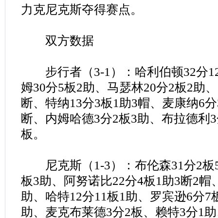
力克尼克斯夺得赛点。
双方数据
步行者（3-1）：哈利伯顿32分12
姆30分5板2助、马瑟林20分2板2助、
断、特纳13分3板1助3帽、麦康纳6分
断、内姆哈德3分2板3助、布拉德利3
板。
尼克斯（1-3）：布伦森31分2板5
板3助、阿努诺比22分4板1助3断2帽
助、哈特12分11板1助、罗宾逊6分7
助、麦克布莱德3分2板、赖特3分1