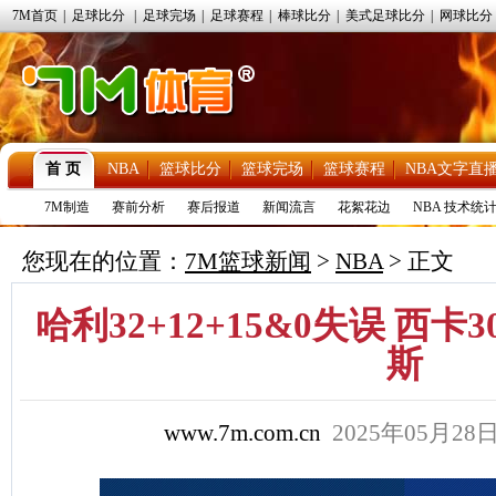
7M首页
|
足球比分
|
足球完场
|
足球赛程
|
棒球比分
|
美式足球比分
|
网球比分
首 页
NBA
篮球比分
篮球完场
篮球赛程
NBA文字直
7M制造
赛前分析
赛后报道
新闻流言
花絮花边
NBA 技术统
您现在的位置：
7M篮球新闻
>
NBA
> 正文
哈利32+12+15&0失误 西卡
斯
www.7m.com.cn
2025年05月2