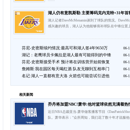
湖人仍有意凯斯勒 主要筹码克内克特+31年首
湖人记者DaveMcMenamin谈到了球队的情况。Dave
感兴趣的球员，湖人认为他能够填补球队在中锋位置上
芬尼-史密斯续约情况:最高可和湖人签4年9650万
06-1
湖记：老鹰球员卡佩拉是湖人最有可能得到的中锋
06-1
芬尼-史密斯接受手术 预计将在训练营开始前恢复
06-1
詹姆斯:我在园区每天喝红酒 队友无聊到互相串门
06-1
名记:湖人一直都有意大洛 火箭也可能尝试引进他
06-1
相关新闻
乔丹将加盟NBC!萧华:他对篮球依然充满着热
近日NBA总裁亚当-萧华做客播客节目《DanPatrick
队。萧华表示：“众所周知，我们花了数十年才说服他