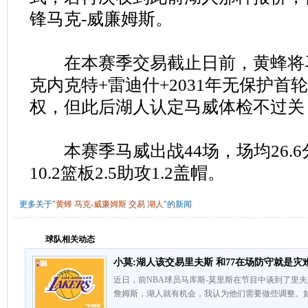
锋马克-威廉姆斯。
在本赛季交易截止日前，黄蜂将
克内克特+雷迪什+2031年无保护首轮
权，但此后湖人认定马威体检不过关
本赛季马威出战44场，场均26.6分
10.2篮板2.5助攻1.2盖帽。
更多关于"
黄蜂
马克-威廉姆斯
交易
湖人
"的新闻
球队相关动态
小莫:湖人该交易里夫斯 和77在场防守就是灾
近日，前NBA球员马库斯-莫里斯在节目中谈到了里
詹姆斯，湖人就有机会，我认为他们需要做些调整。
……