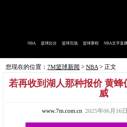
7M首页
|
足球比分
|
足球完场
|
足球赛程
|
棒球比分
|
美式足球比分
|
网球比分
首 页
NBA
篮球比分
篮球完场
篮球赛程
NBA文字直
7M制造
赛前分析
赛后报道
新闻流言
花絮花边
NBA 技术统
您现在的位置：
7M篮球新闻
>
NBA
> 正文
若再收到湖人那种报价 黄蜂
威
www.7m.com.cn
2025年06月1