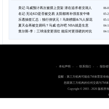
美记:马威预计再次被摆上货架 潜在追求者没湖人
06-0
名记:无论KD是否被交易 太阳都将补强首发中锋
05-2
乐透抽签汇总：独行侠状元！马刺榜眼&76人探花
05-1
夏天会再被交易吗？马威:也许吧 NBA就是生意
04-1
查尔斯-李：三球须变更强壮 能应对更强硬的对抗
04-1
-
本站声明
- -
联系我们
- -
报告错
提醒：第三方机构可能在7M体育宣传
您跟第三方机构的任何交易与7M
Copyright © 2003 -
2026 版权所有 w