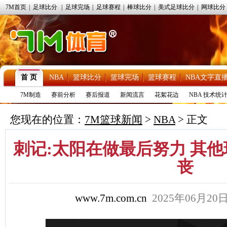
7M首页
|
足球比分
|
足球完场
|
足球赛程
|
棒球比分
|
美式足球比分
|
网球比分
首 页
NBA
篮球比分
篮球完场
篮球赛程
NBA文字直
7M制造
赛前分析
赛后报道
新闻流言
花絮花边
NBA 技术统
您现在的位置：
7M篮球新闻
>
NBA
> 正文
刺记:太阳在做最后努力 其
丧
www.7m.com.cn
2025年06月2