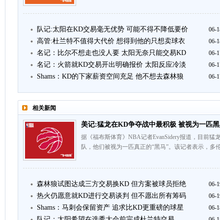
队记:太阳在KD交易毫无优势 可能不得不降低要价
06-1
高管:杜兰特不值得大代价 想得到他的只想卖球衣
06-1
名记：比尔不想走也没人要 太阳无奈只能交易KD
06-1
名记：火箭就KD交易开出明确报价 太阳反应冷淡
06-1
Shams：KD的下家薪资空间充足 他不想去森林狼
06-1
相关新闻
美记:猛龙在KD争夺战中最积极 被视为一匹
据《福布斯体育》NBA记者EvanSidery报道，目
队，他们被视为一匹真正的“黑马”。该记者表示，多
森林狼试图达成三方交易换KD 但方案被球员拒绝
06-1
热火仍愿意就KD进行交易谈判 但不愿出所有筹码
06-1
Shams：马刺会保留资产 追求比KD更重磅的球星
06-1
队记：太阳希望在选秀大会前完成杜兰特交易
06-1