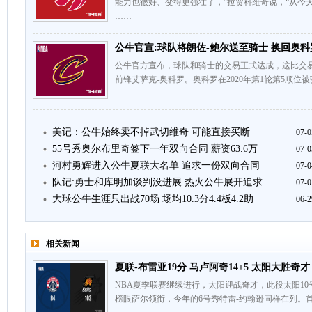
能力也很好、变得更强壮了，”拉贾科维奇说，“从今
……
公牛官宣:球队将朗佐-鲍尔送至骑士 换回奥科
公牛官方宣布，球队和骑士的交易正式达成，这比交易
前锋艾萨克-奥科罗。奥科罗在2020年第1轮第5顺位
美记：公牛始终卖不掉武切维奇 可能直接买断
07-0
55号秀奥尔布里奇签下一年双向合同 薪资63.6万
07-0
河村勇辉进入公牛夏联大名单 追求一份双向合同
07-0
队记:勇士和库明加谈判没进展 热火公牛展开追求
07-0
大球公牛生涯只出战70场 场均10.3分4.4板4.2助
06-2
相关新闻
夏联-布雷亚19分 马卢阿奇14+5 太阳大胜奇才
NBA夏季联赛继续进行，太阳迎战奇才，此役太阳1
榜眼萨尔领衔，今年的6号秀特雷-约翰逊同样在列。