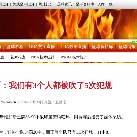
球比分
|
美式足球比分
|
网球比分
|
足球资讯
|
足球资料库
|
APP下载
场
篮球赛程
NBA文字直播
CBA数据直播
篮球资料库
篮球情报
流言
花絮花边
NBA 技术统计
WNBA 技术统计
 阿贾：我们有3个人都被吹了5次犯规
7m.com.cn
2025年09月29日 来源：直播吧
维加斯王牌83-90不敌印第安纳狂热，阿贾赛后接受了媒体采访。
热全队34罚26中，而王牌全队只有11次罚球，11中8。