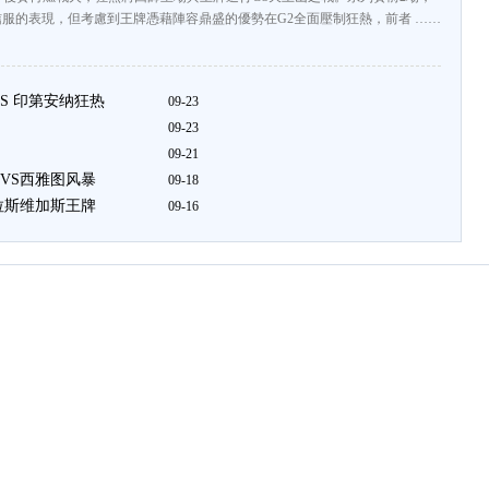
服的表現，但考慮到王牌憑藉陣容鼎盛的優勢在G2全面壓制狂熱，前者 ……
S 印第安纳狂热
09-23
09-23
09-21
VS西雅图风暴
09-18
拉斯维加斯王牌
09-16