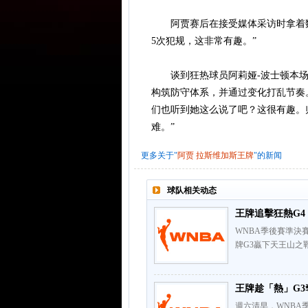
阿贾赛后在接受媒体采访时拿着数
5次犯规，这非常有趣。”
谈到狂热球员阿莉娅-波士顿本场比
构筑防守体系，并通过变化打乱节奏
们也听到她这么说了吧？这很有趣。
难。”
更多关于"
阿贾
拉斯维加斯王牌
"的新闻
球队相关动态
王牌追擊狂熱G4
WNBA季後賽準決
牌G3贏下天王山之
王牌趁「熱」G3
週六清早，WNBA