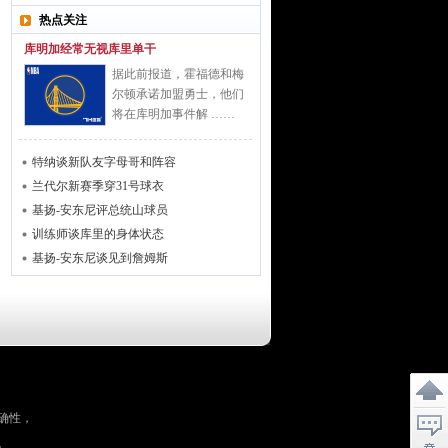
热点关注
库明加经常无视库里单干
据此前报道，霍福德和梅
尔顿承诺加盟勇士，他们
将在库明加事件解 ……
特纳谈新队友字母哥和阵容
兰代尔新赛季穿31号球衣
基扬-安东尼评总统山球员
训练师谈库里的身体状态
基扬-安东尼谈见到詹姆斯
确性，
。