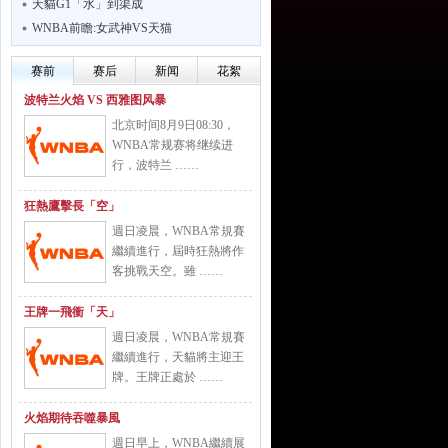
天貓G1「水」到渠成
WNBA前瞻:女武神VS天猫
赛前
赛后
新闻
花絮
波特兰火焰 VS 西雅图风暴
北京时间8月9日08:30，
WNBA常规赛将继续进
行，波特兰 ……
狂熱鷹擊長「空」
週日凌晨，WNBA常規賽
繼續進行，屆時狂熱將作
客挑戰天空。雖 ……
王牌一飛衝「天」
週日凌晨，WNBA常規賽
繼續進行，天貓將主迎王
牌。王牌正處於 ……
火焰期待吞噬暴風
週日早上，WNBA繼續展