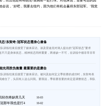
密，而且他还和布朗尼-詹姆斯一起打球。对他来说，需要考虑的因
他会说，‘好吧，我要去纽约，因为他们有机会赢得东部冠军。’我觉
态!东契奇:冠军状态需身心兼备
队训练结束后接受了媒体采访。谈及雷迪克对湖人提出的“冠军状态”要求
“这不只是身体状态，精神状态同样重要，两者缺一不可，在训练中都非常非常
能光用胜负衡量 最重要的是磨合
球队训练结束后接受了媒体采访。被问及如何定义季前赛的成功时，东契奇表
把我难住了，头回有人这么问我。要我说，季前赛首要的肯定是调整状态，和队
头肌轻伤将缺席几天
10-03
夺冠那年我也是打4
10-02