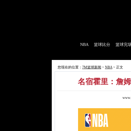
7M首页
|
足球比分
|
足球完场
|
足球赛程
|
棒
首 页
NBA
篮球比分
篮球完
7M制造
赛前分析
赛后报道
新闻
您现在的位置：
7M篮球新闻
>
NBA
> 正文
名宿霍里：詹姆
www.