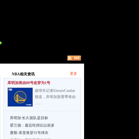
更多
NBA相关资讯
库明加将由00号改穿为1号
据球衣记者EtienneCatalan
报道，库明加新赛季将由
……
库明加:长久留队是目标
霍兰德：最近吃得比以前多
赛斯-库里将穿31号球衣