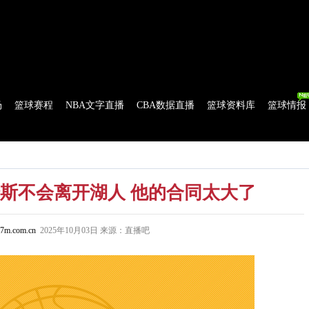
球比分
|
美式足球比分
|
网球比分
|
足球资讯
|
足球资料库
|
APP下载
场
篮球赛程
NBA文字直播
CBA数据直播
篮球资料库
篮球情报
流言
花絮花边
NBA 技术统计
WNBA 技术统计
斯不会离开湖人 他的合同太大了
7m.com.cn
2025年10月03日 来源：直播吧