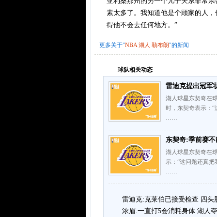
亚利桑那州的另一个儿子关系非常亲
素太多了。我知道他是个顾家的人，
得他不会去任何地方。”
更多关于"
NBA
湖人
勒布朗
"的新闻
球队相关动态
雷迪克提出冠军状
湖人球星东契奇在球
时，东契奇表示：
……
东契奇:季前赛不
湖人球星东契奇在
示：“这问题还真
……
雷迪克:克莱伯已接受检查 四
浓眉:一直打5会消耗身体 湖人