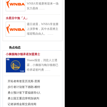
WNBA常规赛将迎来一场
实力悬殊 ……
水星目中無「人」
週日凌晨，WNBA常規賽
上演爭奪，其中水星將主
場迎戰自由人。 ……
热点动态
小佩顿梅尔顿承诺加盟勇士
Shams报道，消息人士透
露，小佩顿与梅尔顿都已
经承诺签约勇 ……
开拓者将签亚历克斯-里斯
步行者计划签下德朗-赖特
勇士预计签下霍福德等4人
勇士国王重启库明加谈判
记者谈维金斯交易传闻