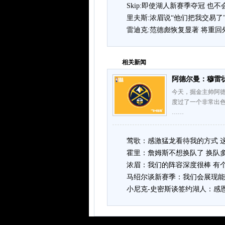
Skip:即使湖人新赛季夺冠 也
里夫斯:浓眉说“他们把我交易了
雷迪克:范德彪恢复显著 将重
相关新闻
阿德尔曼：穆雷
今天，掘金主帅阿德
度过了一个非常出
……
莺歌：感激猛龙看待我的方式 
霍里：詹姆斯不想换队了 换队
浓眉：我们的阵容深度很棒 有
马绍尔谈新赛季：我们会展现能
小尼克-史密斯谈签约湖人：感