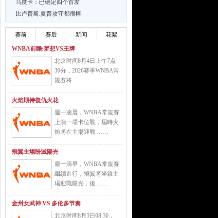
乌度卡：已确定四个首发
比卢普斯:夏普攻守都很棒
赛前
赛后
新闻
花絮
WNBA前瞻:梦想VS王牌
北京时间8月4日上午7点
30分，2026赛季WNBA常
规赛将 ……
火焰期待復仇火花
週一凌晨，WNBA常規賽
上演一場卡位戰，屆時火
焰將在主場迎戰 ……
飛翼主場盼滅陽光
週一清早，WNBA常規賽
繼續進行，飛翼將坐鎮主
場迎戰陽光，後 ……
金州女武神 VS 多伦多节奏
北京时间8月3日08:30，