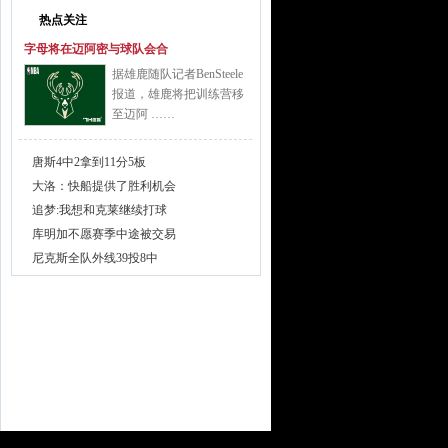
热点关注
字母将在迈阿密与球队会合
据雄鹿随队记者BenSteele
报道，雄鹿将把训练营移
至迈阿 ……
唐斯4中2拿到11分5板
大洛：快船提供了胜利机会
追梦:我想和克莱继续打球
库明加不愿赛季中途被交易
尼克斯全队外线39投8中