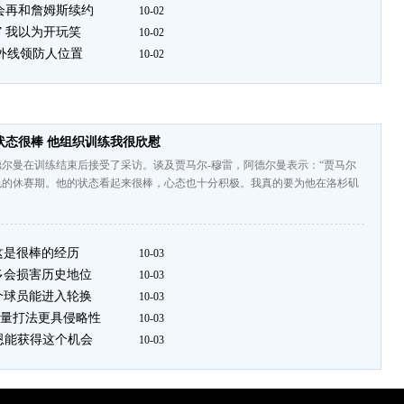
不会再和詹姆斯续约
10-02
” 我以为开玩笑
10-02
回外线领防人位置
10-02
状态很棒 他组织训练我很欣慰
尔曼在训练结束后接受了采访。谈及贾马尔-穆雷，阿德尔曼表示：“贾马尔
色的休赛期。他的状态看起来很棒，心态也十分积极。我真的要为他在洛杉矶
这是很棒的经历
10-03
多会损害历史地位
10-03
个球员能进入轮换
10-03
量打法更具侵略性
10-03
恩能获得这个机会
10-03