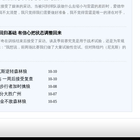
兹接受了媒体的采访。当被问到球队该做什么去缩小与雷霆的差距时，爱德华
？我不太清楚，我只觉得我们需要做好准备，我不觉得雷霆是唯一的潜在对手，
回归基础 有信心把状态调整回来
芬奇在训练结束后接受了采访。谈及季前赛究竟是用于战术试验，还是为常规
示：“我想说，前两场比赛我们做了大量试验性尝试。但对阵纽约（尼克斯）的
尼克斯逆转森林狼
10-10
伤 一周后接受复查
10-10
分 步行者加时擒狼
10-08
31分大胜广州
10-07
 掘金不敌森林狼
10-05