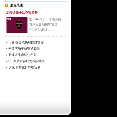
热点关注
名嘴谈骑士队夺冠前景
前NBA球员、名嘴蒂姆-
莱格勒参加播客节目
ALLNBAPod ……
记者:掘金或快船能胜雷霆
哈登两场季前赛送20助
斯波谈小米切尔回归
CC:奥萨尔会成为球队武器
狄龙:和布克打球很容易