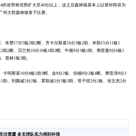
-4的攻势将优势扩大至40分以上；这之后森林狼基本上以替补阵容为
广州大胜森林狼拿下比赛。
赞17分5板2助2断、齐卡尔斯基16分3板2助、米勒15分11板1
2助2断、贝兰热10分10板1助2帽、牛顿9分3板1助、弗里曼8分6板1
助、普林1板3助。
明斯基10分8板1助3帽、金8分2板、伯顿8分2板4断、弗雷泽8分3
板1助、刘颜诚5分2板、霍勒迪2分3板3助、管子煜2分2板、张文杰2分
。
关注雷霆 多支球队实力得到补强