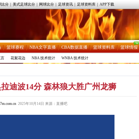
球比分
|
美式足球比分
|
网球比分
|
足球资讯
|
足球资料库
|
APP下载
场
篮球赛程
NBA文字直播
CBA数据直播
篮球资料库
篮球情报
流言
花絮花边
NBA 技术统计
WNBA 技术统计
 奥拉迪波14分 森林狼大胜广州龙狮
7m.com.cn
2025年10月14日 来源：直播吧