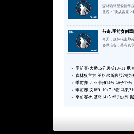
森林狼球星爱德华
兹说：“挑战雷霆
……
芬奇:季前赛侧重
今天，森林狼主帅
赛做准备，芬奇表
……
季前赛-大桥15分唐斯10+11 
森林狼官方:英格尔斯腹股沟拉
季前赛-西亚卡姆14分 华子17
季前赛-文班9+10+7+3帽 马刺
季前赛-约基奇14+5 华子缺阵