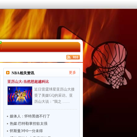
更多
NBA相关资讯
亚历山大:当然想超越科比
近日雷霆球星亚历山大接
受了美媒GQ的采访。亚
历山大说：“我之 ……
媒体人：怀特黑德不行了
热媒:巴特勒掌控欲太强
怀斯曼3中0一分未得