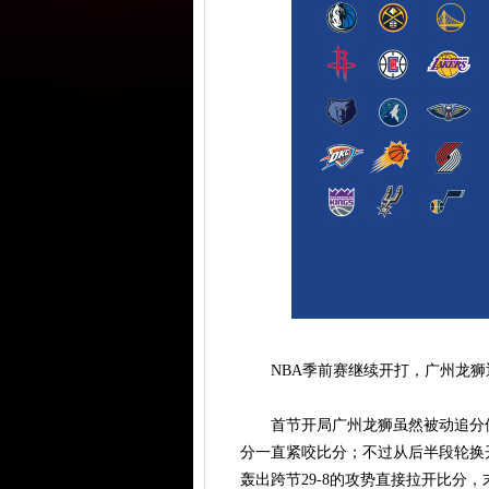
NBA季前赛继续开打，广州龙狮
首节开局广州龙狮虽然被动追分但
分一直紧咬比分；不过从后半段轮换
轰出跨节29-8的攻势直接拉开比分，