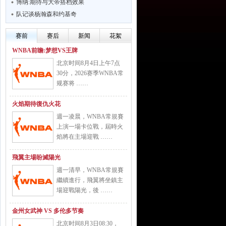
博纳:期待与大帝搭档效果
队记谈杨瀚森和约基奇
赛前
赛后
新闻
花絮
WNBA前瞻:梦想VS王牌
北京时间8月4日上午7点
30分，2026赛季WNBA常
规赛将 ……
火焰期待復仇火花
週一凌晨，WNBA常規賽
上演一場卡位戰，屆時火
焰將在主場迎戰 ……
飛翼主場盼滅陽光
週一清早，WNBA常規賽
繼續進行，飛翼將坐鎮主
場迎戰陽光，後 ……
金州女武神 VS 多伦多节奏
北京时间8月3日08:30，