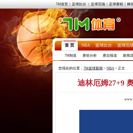
7M首页
|
足球比分
|
足球完场
|
足球赛程
|
棒
首 页
NBA
篮球比分
篮球完
7M制造
赛前分析
赛后报道
新闻
您现在的位置：
7M篮球新闻
>
NBA
> 正文
迪林厄姆27+9
www.