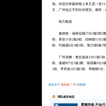
场。休息归来森林狼上来又是一波13
主，广州也占不到任何便宜。最终，
双方数据
森林狼：迪林厄姆27分2板9助2断、朱
助、香农15分2板4助、伯纳德11分2板
助、约翰逊6分1板1助、海兰德6板7
广州龙狮：奥拉迪波14分1板1助、卡
助、逄砚钧7分1板2断、陈国豪6分2
1助、李祥波1分2板1助、李晓桐1分
更多关于"
森林狼
广州
"的新闻
球队相关动态
爱德华兹:不会只