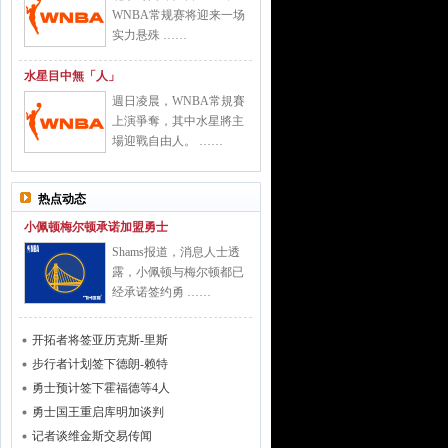
WNBA常规赛将迎来一场
实力悬殊 ……
水星目中無「人」
週日凌晨，WNBA常規賽
上演爭奪，其中水星將主
場迎戰自由人。 ……
热点动态
小佩顿梅尔顿承诺加盟勇士
Shams报道，消息人士透
露，小佩顿与梅尔顿都已
经承诺签约勇 ……
开拓者将签亚历克斯-里斯
步行者计划签下德朗-赖特
勇士预计签下霍福德等4人
勇士国王重启库明加谈判
记者谈维金斯交易传闻