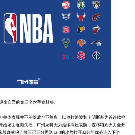
迎来自己的第三个对手森林狼。
整体表现并不差落后也不算多，以奥拉迪波和卡明斯基为首连续抢
开始场面逐渐失控，广州龙狮无力延续高压攻防，森林狼则火力全开
末段森林狼连续三记三分再送12-3的攻势拉开32分的优势进入下半