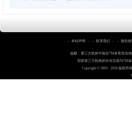
-
本站声明
- -
联系我们
- -
报告错
提醒：第三方机构可能在7M体育宣传
您跟第三方机构的任何交易与7M
Copyright © 2003 -
2026 版权所有 w