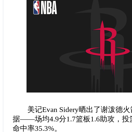
美记Evan Sidery晒出了谢泼德
据——场均4.9分1.7篮板1.6助攻，
命中率35.3%。