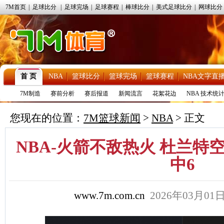
7M首页
|
足球比分
|
足球完场
|
足球赛程
|
棒球比分
|
美式足球比分
|
网球比分
首 页
NBA
篮球比分
篮球完场
篮球赛程
NBA文字直
7M制造
赛前分析
赛后报道
新闻流言
花絮花边
NBA 技术统
您现在的位置：
7M篮球新闻
>
NBA
> 正文
NBA-火箭不敌热火 杜兰特空砍
中6
www.7m.com.cn
2026年03月0