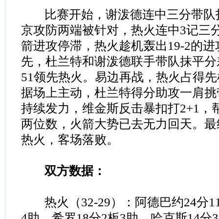
比赛开始，谢泼德连中三分带队打出
京攻防两端被针对，热火连中3记三
箭进攻停滞，热火趁机轰出19-2的
先，杜兰特和谢泼德联手带队抹平分差
51领先热火。易边再战，热火占得
据场上主动，杜兰特得分助攻一肩挑
持续发力，维金斯反击暴扣打2+1，
两位数，火箭大势已去无力回天。最终，
热火，客场落败。
双方数据：
热火（32-29）：阿德巴约24分11
4助、希罗18分2板3助、哈克斯14分3