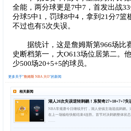
全能，两分球更是7中7，首发出战33
分球5中1，罚球8中4，拿到21分7
不过也有5次失误。
据统计，这是詹姆斯第966场比赛至
史断档第一，大O613场位居第二。
少500场20+5+5的球员。
更多关于"
詹姆斯
NBA
大O
"的新闻
相关新闻
湖人20次失误逆转鹈鹕！东契奇27+10+7+7失
NBA常规赛今日继续开打，湖人坐镇主场迎战鹈鹕。
在上一场输给快船结束4连胜。首节对决鹈鹕整体状
……