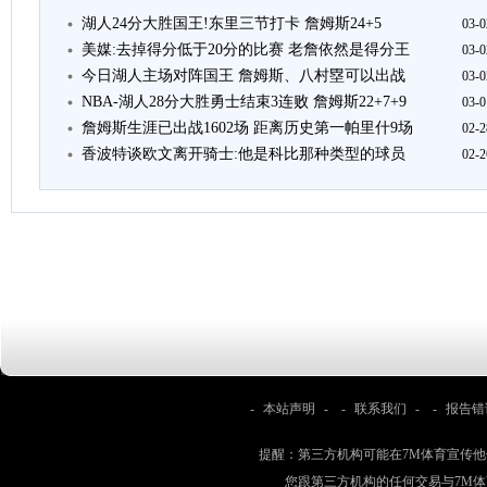
湖人24分大胜国王!东里三节打卡 詹姆斯24+5
03-0
美媒:去掉得分低于20分的比赛 老詹依然是得分王
03-0
今日湖人主场对阵国王 詹姆斯、八村塁可以出战
03-0
NBA-湖人28分大胜勇士结束3连败 詹姆斯22+7+9
03-0
詹姆斯生涯已出战1602场 距离历史第一帕里什9场
02-2
香波特谈欧文离开骑士:他是科比那种类型的球员
02-2
-
本站声明
- -
联系我们
- -
报告错
提醒：第三方机构可能在7M体育宣传
您跟第三方机构的任何交易与7M