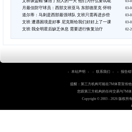
文班谈盖帽:像毁了别人的一天 他们为什么要试呢
03-0
月最佳防守球员：西部文班亚马 东部德里克·怀特
03-0
道尔蒂：马刺是西部最强球队 文班只需再进步些
03-0
文班:遭遇困境是好事 尼克斯给我们好好上了一课
03-0
文班:我全明星后缺乏休息 需要进行恢复治疗
02-2
-
本站声明
- -
联系我们
- -
报告错
提醒：第三方机构可能在7M体育宣传
您跟第三方机构的任何交易与7M
Copyright © 2003 -
2026 版权所有 w