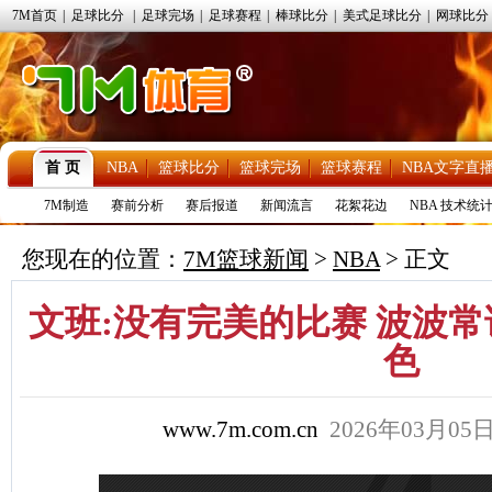
7M首页
|
足球比分
|
足球完场
|
足球赛程
|
棒球比分
|
美式足球比分
|
网球比分
首 页
NBA
篮球比分
篮球完场
篮球赛程
NBA文字直
7M制造
赛前分析
赛后报道
新闻流言
花絮花边
NBA 技术统
您现在的位置：
7M篮球新闻
>
NBA
> 正文
文班:没有完美的比赛 波波
色
www.7m.com.cn
2026年03月0