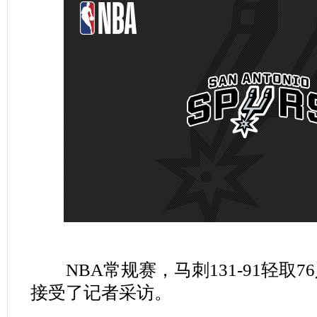
NBA常规赛，马刺131-91轻取7
接受了记者采访。