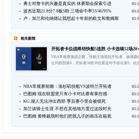
勇士对詹卡的兴趣是真实的 休赛期会探索引进
03-3
波杰近期21.8分7.8板5助 三项命中率53/46/95%
03-3
卢：加兰和伦纳德让我想起十年前的欧文和詹姆斯
03-3
相关新闻
开拓者卡位战终结快船5连胜 小卡连续52场20
NBA常规赛激战正酣，快船主场迎战开拓者，杨瀚森此
位列西部第8，开拓者38胜38负紧追对手排在第9。
NBA常规赛前瞻：洛杉矶快船VS波特兰开拓者
03-3
巴图姆:现在联盟里只有小卡对比赛有掌控感
03-3
KG:湖人无法冲出西部 季后赛小里会被锁死
03-3
加兰谈骑士生涯:不想在其他地方度过这段时光
03-3
巴图姆:黄蜂裁我时他们把我儿子的画压在箱底
03-3