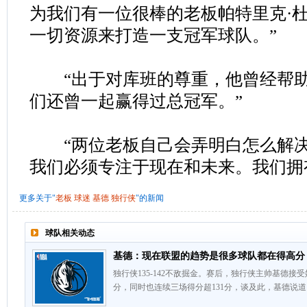
为我们有一位很棒的老板帕特里克·
一切资源来打造一支冠军球队。”
“出于对库班的尊重，他曾经帮助
们还曾一起赢得过总冠军。”
“两位老板自己会弄明白怎么解决
我们必须专注于现在和未来。我们拥
更多关于"
老板
球迷
基德
独行侠
"的新闻
球队相关动态
基德：现在联盟的趋势是很多球队都在得高分
独行侠135-142不敌掘金。赛后，独行侠主帅基德接
分，同时也连续三场得分超131分，谈及此，基德说道