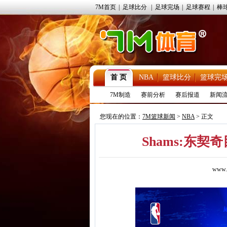
7M首页
|
足球比分
|
足球完场
|
足球赛程
|
棒
首 页
NBA
篮球比分
篮球完
7M制造
赛前分析
赛后报道
新闻
您现在的位置：
7M篮球新闻
>
NBA
> 正文
Shams:东
www.