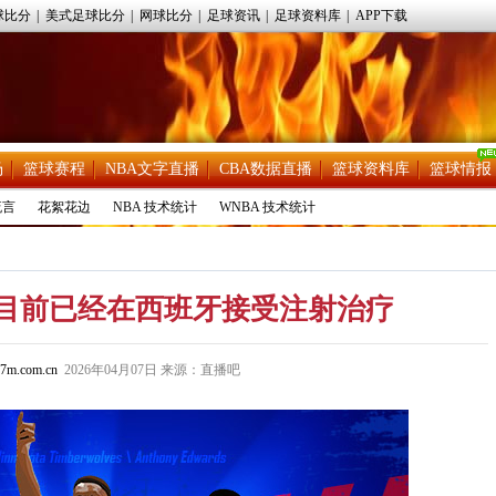
球比分
|
美式足球比分
|
网球比分
|
足球资讯
|
足球资料库
|
APP下载
场
篮球赛程
NBA文字直播
CBA数据直播
篮球资料库
篮球情报
流言
花絮花边
NBA 技术统计
WNBA 技术统计
契奇目前已经在西班牙接受注射治疗
7m.com.cn
2026年04月07日 来源：直播吧