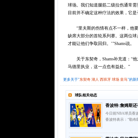
球场。我们知道腿筋二级拉伤通常需
目前并不确定这种疗法的效果，它是
“里夫斯的伤情有点不一样，他要缺
缺席大部分的首轮系列赛。这两位球
才能让他们争取回归。’”Shams说。
关于东契奇，Shams补充道：“
马德里执业，这一点也有益处。”
更多关于"
东契奇
湖人
西班牙
球场
皇马
"的新
球队相关动态
香波特:詹姆斯还
今日前NBA球员香波
香波特表示：“勒布