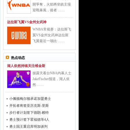
開爭奪，火焰將坐鎮主場
迎戰暴風，後者 ……
达拉斯飞翼VS金州女武神
WNBA常规赛：达拉斯飞
翼VS金州女武神达拉斯
飞翼最近一场比 ……
热点动态
湖人依然持续关注维金斯
据露天看台NBA内幕人士
JakeFischer报道，湖人依
然 ……
小佩顿梅尔顿承诺加盟勇士
开拓者将签亚历克斯-里斯
步行者计划签下德朗-赖特
勇士预计签下霍福德等4人
勇士国王重启库明加谈判