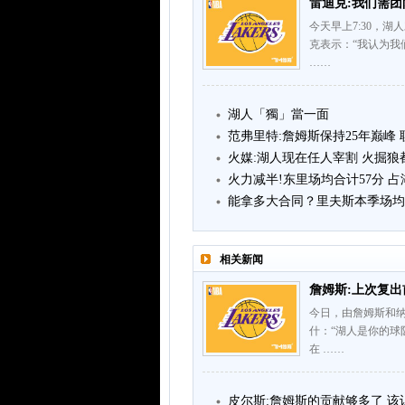
雷迪克:我们需团
今天早上7:30，
克表示：“我认为
……
湖人「獨」當一面
范弗里特:詹姆斯保持25年巅峰
火媒:湖人现在任人宰割 火掘
火力减半!东里场均合计57分 占湖
能拿多大合同？里夫斯本季场均23.
相关新闻
詹姆斯:上次复出
今日，由詹姆斯和
什：“湖人是你的
在 ……
皮尔斯:詹姆斯的贡献够多了 