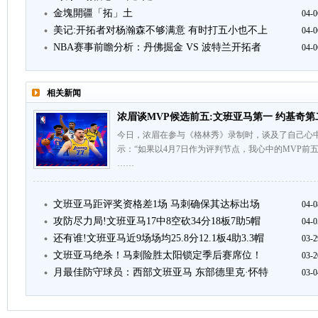
金塊開疆「拓」土
04-0
美记:开拓者对杨瀚森不够满意 有时打五小也不上
04-0
NBA赛事前瞻分析：丹佛掘金 VS 波特兰开拓者
04-0
相关新闻
浓眉谈MVP候选前五:文班亚马第一 约基奇第
今日，浓眉在参与《格林秀》录制时，谈及了自己心中
示：“如果以4月7日作为评判节点，我心中的MVP前
……
文班亚马距评奖资格差1场 马刺确保其达标出场
04-0
攻防尽力局!文班亚马17中8空砍34分18板7助5帽
04-0
还有谁!文班亚马近9场场均25.8分12.1板4助3.3帽
03-2
文班亚马绝杀！马刺险胜太阳锁定季后赛席位！
03-2
月最佳防守球员：西部文班亚马 东部德里克·怀特
03-0