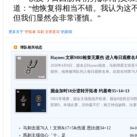
道：“他恢复得相当不错。我认为这
但我们显然会非常谨慎。”
更多关于"
开拓者
马刺
文班亚马
"的新闻
球队相关动态
Haynes:文班MRI检查无重伤 进入每日观察名
2026年4月8日，据名记Haynes报道，马刺球星文
损伤，他将被球队列入每日观察名单。此前在对阵76
掘金加时18分逆转开拓者 约基奇35+14+13
NBA常规赛，掘金主场迎战开拓者。掘金8连胜后50胜2
部第9。本场比赛，沃特森不打；格兰特也缺阵。比赛
马刺击退76人！文班&17+5&伤退 恩比德34+12
04-0
馬刺主場信心「十」足
04-0