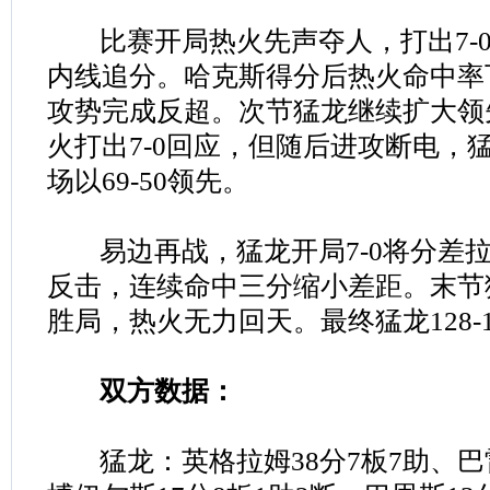
比赛开局热火先声夺人，打出7-0
内线追分。哈克斯得分后热火命中率下
攻势完成反超。次节猛龙继续扩大领
火打出7-0回应，但随后进攻断电，猛
场以69-50领先。
易边再战，猛龙开局7-0将分差拉
反击，连续命中三分缩小差距。末节猛
胜局，热火无力回天。最终猛龙128-
双方数据：
猛龙：英格拉姆38分7板7助、巴雷