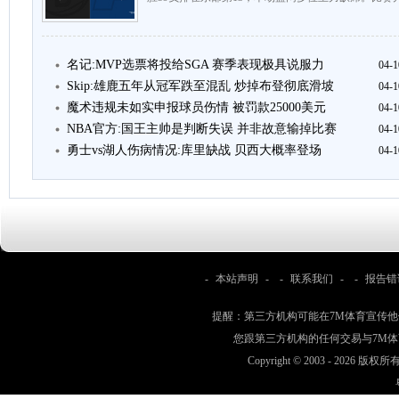
名记:MVP选票将投给SGA 赛季表现极具说服力
04-1
Skip:雄鹿五年从冠军跌至混乱 炒掉布登彻底滑坡
04-1
魔术违规未如实申报球员伤情 被罚款25000美元
04-1
NBA官方:国王主帅是判断失误 并非故意输掉比赛
04-1
勇士vs湖人伤病情况:库里缺战 贝西大概率登场
04-1
-
本站声明
- -
联系我们
- -
报告错
提醒：第三方机构可能在7M体育宣传
您跟第三方机构的任何交易与7M
Copyright © 2003 -
2026 版权所有 w