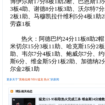
博伊尔斯17分8板1助2断、巴恩斯13
3板4助、谢德8分1板3助、沃尔特7
2板1助、马穆凯拉什维利5分4板1助
劳森1板
热火：阿德巴约24分11板8助2帽、
米切尔15分3板11助、哈克斯15分2板
助、韦尔7分4板1助、鲍威尔7分、约
斯6分、维金斯5分1板2助、加德纳2
尔金2板1助
更多关于"
英格拉姆
NBA
猛龙
热火
"的新闻
球队相关动态
猛龙121-95轻取热火完成三杀 维金斯24分难