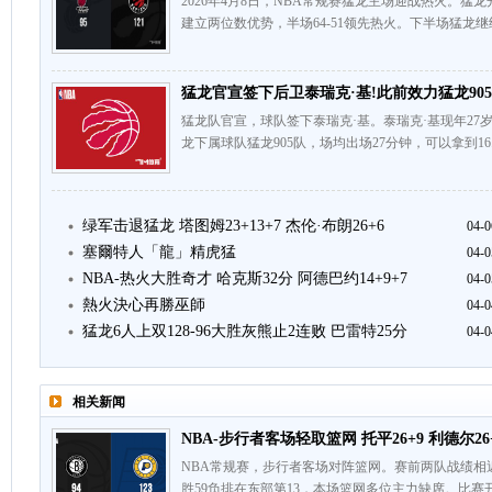
2026年4月8日，NBA常规赛猛龙主场迎战热火。猛
建立两位数优势，半场64-51领先热火。下半场猛龙继
猛龙官宣签下后卫泰瑞克·基!此前效力猛龙90
猛龙队官宣，球队签下泰瑞克·基。泰瑞克·基现年27
龙下属球队猛龙905队，场均出场27分钟，可以拿到16.6分
绿军击退猛龙 塔图姆23+13+7 杰伦·布朗26+6
04-0
塞爾特人「龍」精虎猛
04-0
NBA-热火大胜奇才 哈克斯32分 阿德巴约14+9+7
04-0
熱火決心再勝巫師
04-0
猛龙6人上双128-96大胜灰熊止2连败 巴雷特25分
04-0
相关新闻
NBA-步行者客场轻取篮网 托平26+9 利德尔26+
NBA常规赛，步行者客场对阵篮网。赛前两队战绩相近，
胜59负排在东部第13，本场篮网多位主力缺席。比赛