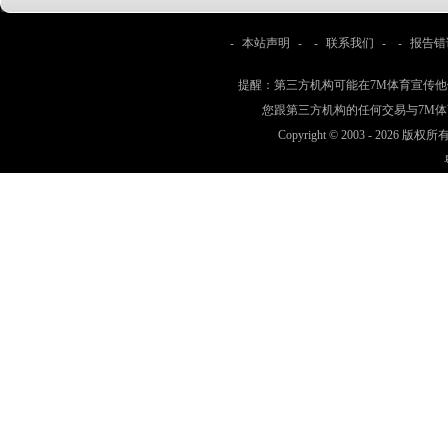
-
本站声明
- -
联系我们
- -
报告错
提醒：第三方机构可能在7M体育宣传
您跟第三方机构的任何交易与7M
Copyright © 2003 -
2026 版权所有 w