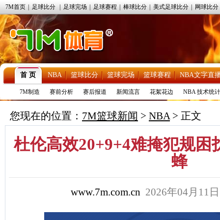
7M首页
|
足球比分
|
足球完场
|
足球赛程
|
棒球比分
|
美式足球比分
|
网球比分
首 页
NBA
篮球比分
篮球完场
篮球赛程
NBA文字直
7M制造
赛前分析
赛后报道
新闻流言
花絮花边
NBA 技术统
您现在的位置：
7M篮球新闻
>
NBA
> 正文
杜伦高效20+9+4难掩犯规
蜂
www.7m.com.cn
2026年04月11