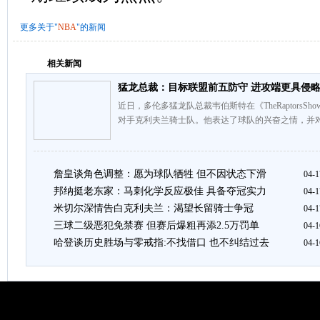
更多关于"
NBA
"的新闻
相关新闻
猛龙总裁：目标联盟前五防守 进攻端更具侵
近日，多伦多猛龙队总裁韦伯斯特在《TheRaptors
对手克利夫兰骑士队。他表达了球队的兴奋之情，并对
詹皇谈角色调整：愿为球队牺牲 但不因状态下滑
04-1
邦纳挺老东家：马刺化学反应极佳 具备夺冠实力
04-1
米切尔深情告白克利夫兰：渴望长留骑士争冠
04-1
三球二级恶犯免禁赛 但赛后爆粗再添2.5万罚单
04-1
哈登谈历史胜场与零戒指:不找借口 也不纠结过去
04-1