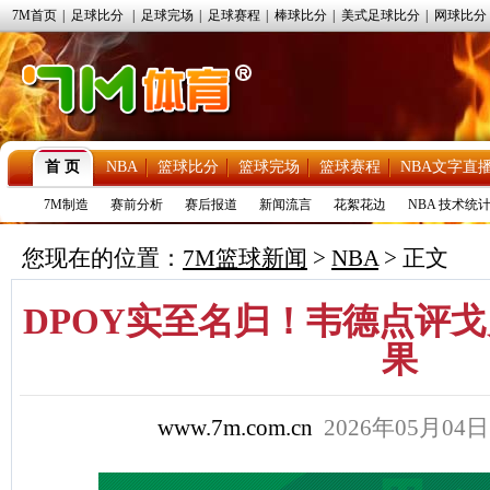
7M首页
|
足球比分
|
足球完场
|
足球赛程
|
棒球比分
|
美式足球比分
|
网球比分
首 页
NBA
篮球比分
篮球完场
篮球赛程
NBA文字直
7M制造
赛前分析
赛后报道
新闻流言
花絮花边
NBA 技术统
您现在的位置：
7M篮球新闻
>
NBA
> 正文
DPOY实至名归！韦德点评
果
www.7m.com.cn
2026年05月04