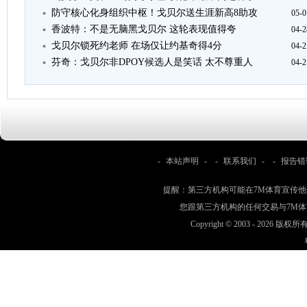
防守核心化身组织中枢！戈贝尔送生涯新高8助攻
05-0
香波特：不是无脑黑戈贝尔 这轮表现值得夸
04-2
戈贝尔锁死约老师 在场仅让约基奇得4分
04-2
芬奇：戈贝尔非DPOY候选人是笑话 太不尊重人
04-2
-
本站声明
- -
联系我们
- -
报告错
提醒：第三方机构可能在7M体育宣传
您跟第三方机构的任何交易与7M
Copyright © 2003 -
2026 版权所有 w