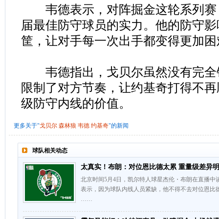
韦德表示，对阵掘金这轮系列赛
届最佳防守球员的实力。他的防守影
筐，让对手每一次出手都变得更加困
韦德指出，戈贝尔虽然没有完全
限制了对方节奏，让约基奇打得不再
级防守内线的价值。
更多关于"
戈贝尔
森林狼
韦德
约基奇
"的新闻
球队相关动态
太真实！布朗：对位恩比德太累 重量级差异
北京时间5月4日，凯尔特人球星杰伦・布朗在直播中
表示，因为球队内线人员紧缺，他不得不去对位恩比
……