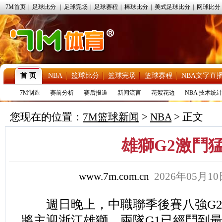
7M首页
|
足球比分
|
足球完场
|
足球赛程
|
棒球比分
|
美式足球比分
|
网球比分
首 页
NBA
篮球比分
篮球完场
篮球赛程
NBA文字直
7M制造
赛前分析
赛后报道
新闻流言
花絮花边
NBA 技术统
您现在的位置：
7M篮球新闻
>
NBA
> 正文
雄獅G2激鬥
www.7m.com.cn
2026年05月1
週日晚上，中職聯季後賽八強G2
將主迎浙江雄獅。兩隊G1已經鬥到