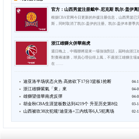
官方：山西男篮注册戴申-尼克斯 凯尔-盖伊离
根据CBA官网今日更新的外援注册信息，山西男篮已
斯，同时取消了凯尔-盖伊的注册。凯尔-盖伊本赛季共
浙江雄獅火併華南虎
週日晚上，中職聯將迎來一場強強對話，屆時由浙江
對賽兩連勝，球員心理佔得上風，不過浙江雄獅主場
在 ……
迪亚洛半场状态火热 高效砍下17分3篮板1抢断
04-1
浙江雄獅紫氣「東」來
04-0
雄獅望借華南虎反彈
04-0
胡金秋CBA生涯篮板数达到4219个 升至历史第8位
03-1
山西被吹38次犯规!迪亚洛+三内线等6人5犯离场
02-1