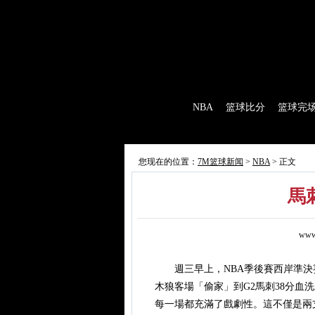
7M首页
|
足球比分
|
足球完场
|
足球赛程
|
棒
首 页
NBA
篮球比分
篮球完
7M制造
赛前分析
赛后报道
新闻
您现在的位置：
7M篮球新闻
>
NBA
> 正文
馬
www
週三早上，NBA季後賽西岸準決賽
木狼客場「偷家」到G2馬刺38分血
每一場都充滿了戲劇性。這不僅是兩