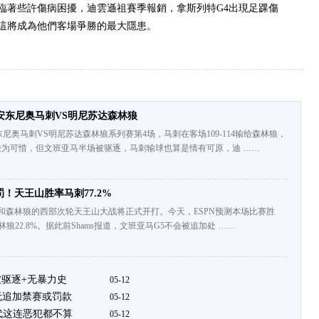
臨著些許傷病困擾，迪雲遜祖賽季報銷，拿斯列特G4出現足踝傷
這將成為他們客場爭勝的最大隱患。
安东尼奥马刺VS明尼苏达森林狼
尼奥马刺VS明尼苏达森林狼系列赛第4场，马刺在客场109-114输给森林狼，
为可惜，但文班亚马半场被驱逐，马刺输球也算是情有可原，迪 ……
！天王山胜率马刺77.2%
和森林狼的西部次轮天王山大战将正式开打。今天，ESPN预测本场比赛胜
森林狼22.8%。据此前Shams报道，文班亚马G5不会被追加处 ……
已被驱逐+无暴力史
05-12
马无追加禁赛或罚款
05-12
代这连恶犯都不算
05-12