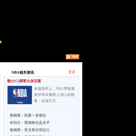
更多
NBA相关资讯
騎士G5揮軍火併活塞
本週四早上，NBA季後賽
東岸準決賽將上演G5的較
量，這場天王 ……
詹姆斯：热爱一直都在
米切尔：霍姆格伦是杀手
詹姆斯：里夫斯证明自己