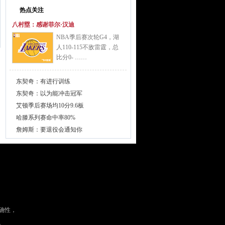
热点关注
八村塁：感谢菲尔·汉迪
NBA季后赛次轮G4，湖
人110-115不敌雷霆，总
比分0- ……
东契奇：有进行训练
东契奇：以为能冲击冠军
艾顿季后赛场均10分9.6板
哈滕系列赛命中率80%
詹姆斯：要退役会通知你
确性，
。