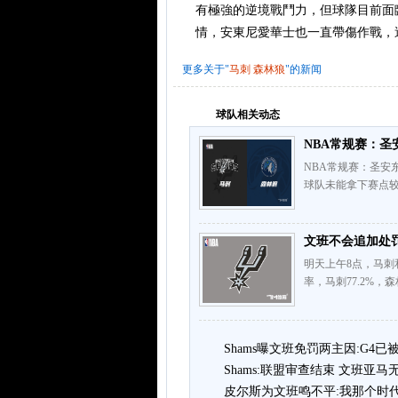
有極強的逆境戰鬥力，但球隊目前面
情，安東尼愛華士也一直帶傷作戰，
更多关于"
马刺
森林狼
"的新闻
球队相关动态
NBA常规赛：圣
NBA常规赛：圣安东
球队未能拿下赛点较
文班不会追加处罚
明天上午8点，马刺
率，马刺77.2%，
Shams曝文班免罚两主因:G4
Shams:联盟审查结束 文班亚
皮尔斯为文班鸣不平:我那个时