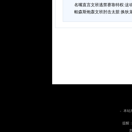
名嘴直言文班逃禁赛靠特权:这
帕森斯炮轰文班肘击太脏:换狄
-
本站
提醒