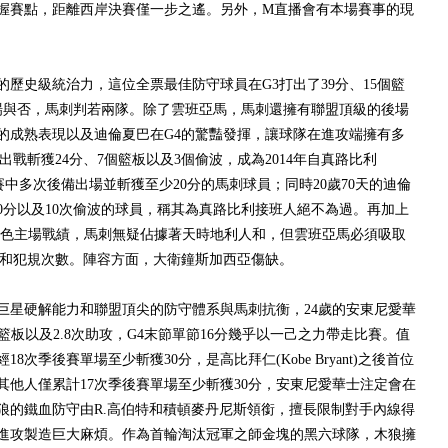
握賽點，距離西岸決賽僅一步之遙。另外，M直播會有本場賽事的現
史級統治力，這位全票最佳防守球員在G3打出了39分、15個籃
場與否，馬刺判若兩隊。除了雲班亞馬，馬刺還擁有聯盟頂級的後場
的成熟表現以及迪倫夏巴在G4的驚豔發揮，讓球隊在進攻端擁有多
戰斬獲24分、7個籃板以及3個偷波，成為2014年自真路比利
單屆季後賽中多次後備出場並斬獲至少20分的馬刺球員；同時20歲70天的迪倫
0分以及10次偷波的球員，稱其為真路比利接班人絕不為過。再加上
)的出色主場戰績，馬刺無疑佔據著天時地利人和，但雲班亞馬必須吸取
緒和犯規次數。陣容方面，大衛鐘斯加西亞傷缺。
星硬解能力和聯盟頂尖的防守體系與馬刺抗衡，24歲的安東尼愛華
5個籃板以及2.8次助攻，G4末節單節16分幾乎以一己之力帶走比賽。值
8次季後賽單場至少斬獲30分，是高比拜仁(Kobe Bryant)之後首位
其他人僅累計17次季後賽單場至少斬獲30分，安東尼愛華士注定會在
狼的鐵血防守由R.高伯特和積頓麥丹尼斯領銜，擅長限制對手內線得
進攻製造巨大麻煩。作為首輪淘汰冠軍之師金塊的黑六球隊，木狼擁