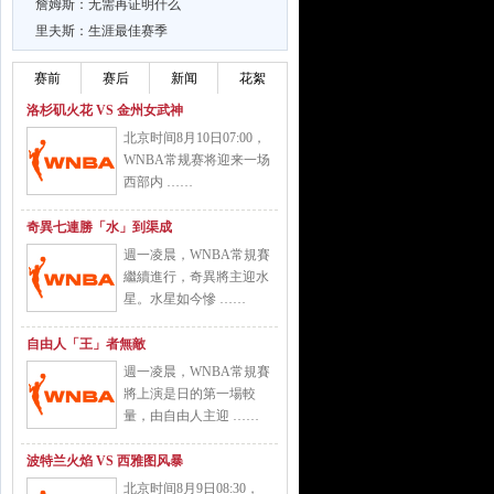
詹姆斯：无需再证明什么
里夫斯：生涯最佳赛季
赛前
赛后
新闻
花絮
洛杉矶火花 VS 金州女武神
北京时间8月10日07:00，
WNBA常规赛将迎来一场
西部内 ……
奇異七連勝「水」到渠成
週一凌晨，WNBA常規賽
繼續進行，奇異將主迎水
星。水星如今慘 ……
自由人「王」者無敵
週一凌晨，WNBA常規賽
將上演是日的第一場較
量，由自由人主迎 ……
波特兰火焰 VS 西雅图风暴
北京时间8月9日08:30，