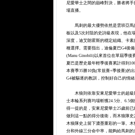
尼愛華士之間的巔峰對決，勝者將手
場直播。
馬刺的最大優勢依然是雲班亞馬的歷
板以及5次封阻的史詩級表現，他在
深度，迪艾朗霍斯的穩定組織、卡素
種選擇。需要指出，迪倫夏巴G4後備出
(Manu Ginobili)以來首位在
夏巴是歷史最年輕季後賽累計得到10
本賽季35勝10負(常規賽+季後賽
G4被驅逐的教訓，控制好自己的情
木狼則依靠安東尼愛華士的超級巨
士本輪系列賽均場斬獲24.5分、6.
得一提的是，安東尼愛華士25歲前已經1
做到這一點的得分後衛，而木狼隊史
木狼隊史上留下濃墨重彩的一筆。木
分和外線三分命中率，能夠給馬刺的