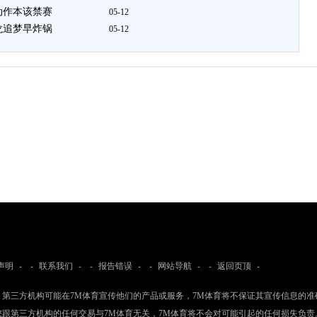
动作本该禁赛
05-12
龙追梦早炸锅
05-12
声明
- -
联系我们
- -
报告错误
- -
网站导航
- -
返回页顶
-
：第三方机构可能在7M体育宣传他们的产品或服务，7M体育将不保证其宣传信息的准
您跟第三方机构的任何交易与7M体育无关，7M体育将不会对可能引起的任何损失负责