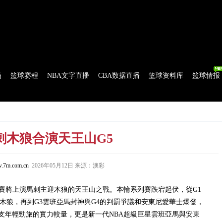
球比分
|
美式足球比分
|
网球比分
|
足球资讯
|
足球资料库
|
APP下载
场
篮球赛程
NBA文字直播
CBA数据直播
篮球资料库
篮球情报
流言
花絮花边
NBA 技术统计
WNBA 技术统计
刺木狼合演天王山G5
.7m.com.cn
2026年05月12日 来源：澳彩
將上演馬刺主迎木狼的天王山之戰。本輪系列賽跌宕起伏，從G1
洗木狼，再到G3雲班亞馬封神與G4的判罰爭議和安東尼愛華士爆發，
支年輕勁旅的實力較量，更是新一代NBA超級巨星雲班亞馬與安東