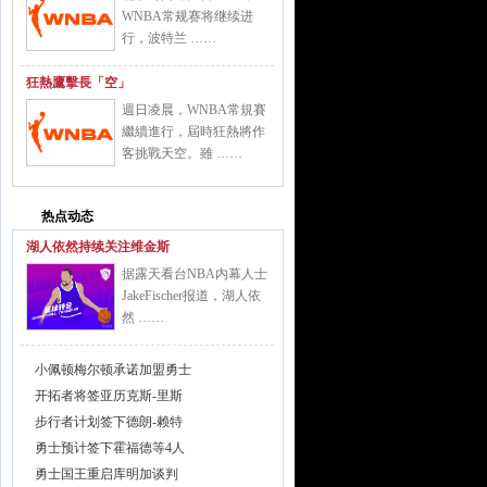
WNBA常规赛将继续进
行，波特兰 ……
狂熱鷹擊長「空」
週日凌晨，WNBA常規賽
繼續進行，屆時狂熱將作
客挑戰天空。雖 ……
热点动态
湖人依然持续关注维金斯
据露天看台NBA内幕人士
JakeFischer报道，湖人依
然 ……
小佩顿梅尔顿承诺加盟勇士
开拓者将签亚历克斯-里斯
步行者计划签下德朗-赖特
勇士预计签下霍福德等4人
勇士国王重启库明加谈判