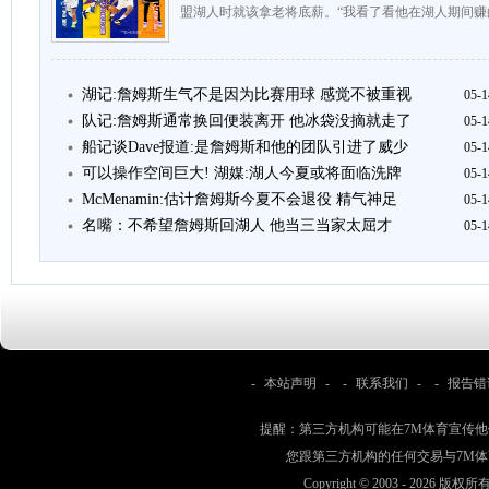
盟湖人时就该拿老将底薪。“我看了看他在湖人期间赚的
湖记:詹姆斯生气不是因为比赛用球 感觉不被重视
05-1
队记:詹姆斯通常换回便装离开 他冰袋没摘就走了
05-1
船记谈Dave报道:是詹姆斯和他的团队引进了威少
05-1
可以操作空间巨大! 湖媒:湖人今夏或将面临洗牌
05-1
McMenamin:估计詹姆斯今夏不会退役 精气神足
05-1
名嘴：不希望詹姆斯回湖人 他当三当家太屈才
05-1
-
本站声明
- -
联系我们
- -
报告错
提醒：第三方机构可能在7M体育宣传
您跟第三方机构的任何交易与7M
Copyright © 2003 -
2026 版权所有 w