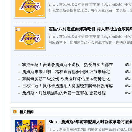
近日，前NBA球员罗伯特·霍里在《BigShotBob
打包里夫斯去换其他球员。每个人都想留下里夫斯，我
霍里:八村定点而海斯吃饼 两人都很适合东契
近日，前NBA球员罗伯特·霍里在《BigShotBob
对应该留下，他知道自己不会有战术安排，但他站在那
掌控全场！麦迪谈詹姆斯不退役：热爱与实力都在
05-1
詹姆斯未来明朗！格林直言他会回归 细节未确定
05-1
东契奇腿筋二级拉伤 欧洲医疗评估显示伤势恶化
05-1
目标冲冠！佩林卡透露湖人将围绕东契奇补强阵容
05-1
詹姆斯：对这项运动的热爱一直都在 更爱过程
05-1
相关新闻
Skip：詹姆斯8年前加盟湖人时就该拿老将底
今日，斯基普在阿里纳斯的播客节目中谈到了湖人球