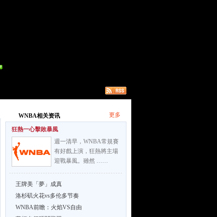
更多
WNBA相关资讯
狂熱一心擊敗暴風
週一清早，WNBA常規賽
有好戲上演，狂熱將主場
迎戰暴風。雖然 ……
王牌美「夢」成真
洛杉矶火花vs多伦多节奏
WNBA前瞻：火焰VS自由