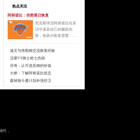
热点关注
阿努诺比：伤势逐日恢复
尼克斯球员阿努诺比在采
访中谈及自己的腿筋伤
势，他表示恢复需要 ……
迪文与塔图姆交流恢复经验
活塞VS骑士抢七伤病
芬奇：认可道苏姆的价值
大桥：了解阿努诺比状态
森林狼今夏计划补强控卫
确性，
。