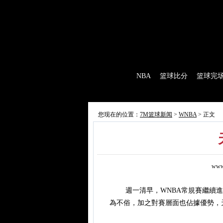
7M首页
|
足球比分
|
足球完场
|
足球赛程
|
棒
首 页
NBA
篮球比分
篮球完
7M制造
赛前分析
赛后报道
新闻
您现在的位置：
7M篮球新闻
>
WNBA
> 正文
www
週一清早，WNBA常規賽繼續進
為不俗，加之對賽層面也佔據優勢，