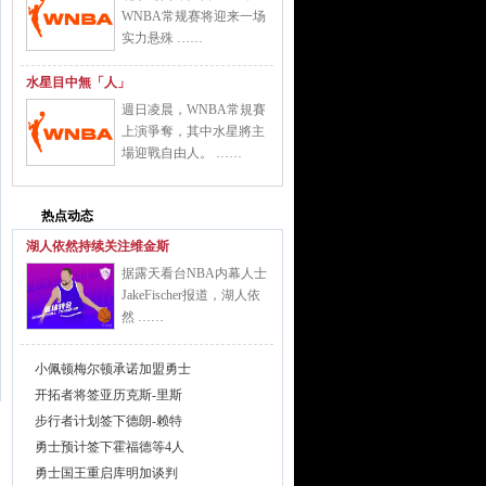
WNBA常规赛将迎来一场
实力悬殊 ……
水星目中無「人」
週日凌晨，WNBA常規賽
上演爭奪，其中水星將主
場迎戰自由人。 ……
热点动态
湖人依然持续关注维金斯
据露天看台NBA内幕人士
JakeFischer报道，湖人依
然 ……
小佩顿梅尔顿承诺加盟勇士
开拓者将签亚历克斯-里斯
步行者计划签下德朗-赖特
勇士预计签下霍福德等4人
勇士国王重启库明加谈判