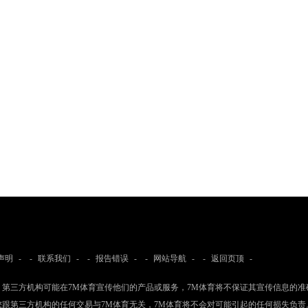
声明
- -
联系我们
- -
报告错误
- -
网站导航
- -
返回页顶
-
：第三方机构可能在7M体育宣传他们的产品或服务，7M体育将不保证其宣传信息的准
您跟第三方机构的任何交易与7M体育无关，7M体育将不会对可能引起的任何损失负责