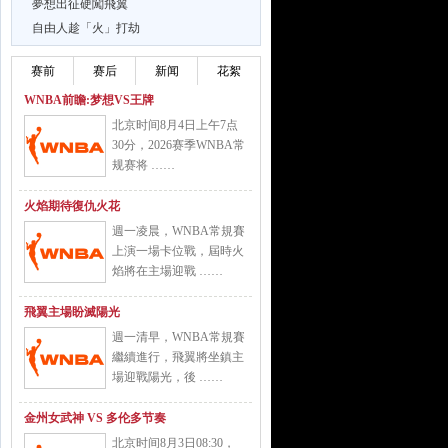
夢想出征硬闖飛翼
自由人趁「火」打劫
赛前
赛后
新闻
花絮
WNBA前瞻:梦想VS王牌
北京时间8月4日上午7点
30分，2026赛季WNBA常
规赛将 ……
火焰期待復仇火花
週一凌晨，WNBA常規賽
上演一場卡位戰，屆時火
焰將在主場迎戰 ……
飛翼主場盼滅陽光
週一清早，WNBA常規賽
繼續進行，飛翼將坐鎮主
場迎戰陽光，後 ……
金州女武神 VS 多伦多节奏
北京时间8月3日08:30，