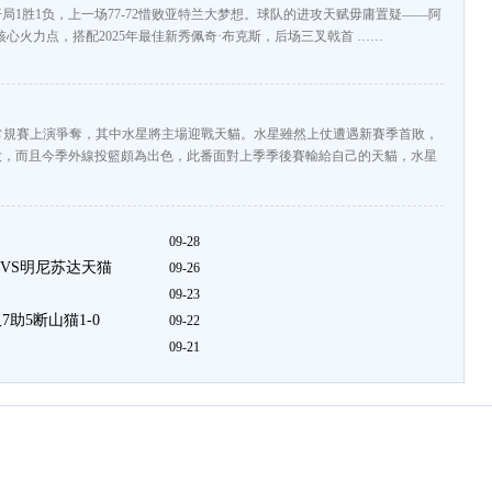
局1胜1负，上一场77-72惜败亚特兰大梦想。球队的进攻天赋毋庸置疑——阿
核心火力点，搭配2025年最佳新秀佩奇·布克斯，后场三叉戟首 ……
」
常規賽上演爭奪，其中水星將主場迎戰天貓。水星雖然上仗遭遇新賽季首敗，
大，而且今季外線投籃頗為出色，此番面對上季季後賽輸給自己的天貓，水星
09-28
VS明尼苏达天猫
09-26
09-23
7助5断山猫1-0
09-22
09-21