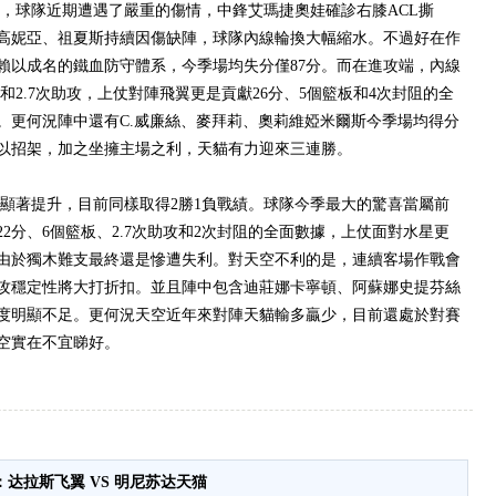
球隊近期遭遇了嚴重的傷情，中鋒艾瑪捷奧娃確診右膝ACL撕
高妮亞、祖夏斯持續因傷缺陣，球隊內線輪換大幅縮水。不過好在作
了賴以成名的鐵血防守體系，今季場均失分僅87分。而在進攻端，內線
籃板和2.7次助攻，上仗對陣飛翼更是貢獻26分、5個籃板和4次封阻的全
。更何況陣中還有C.威廉絲、麥拜莉、奧莉維婭米爾斯今季場均得分
難以招架，加之坐擁主場之利，天貓有力迎來三連勝。
著提升，目前同樣取得2勝1負戰績。球隊今季最大的驚喜當屬前
2分、6個籃板、2.7次助攻和2次封阻的全面數據，上仗面對水星更
，但由於獨木難支最終還是慘遭失利。對天空不利的是，連續客場作戰會
攻穩定性將大打折扣。並且陣中包含迪莊娜卡寧頓、阿蘇娜史提芬絲
度明顯不足。更何況天空近年來對陣天貓輸多贏少，目前還處於對賽
空實在不宜睇好。
：达拉斯飞翼 VS 明尼苏达天猫