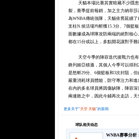
天貓本場比賽其實暗藏不少隱患，
裂，賽季提前報銷，加之主力納菲莎
為WNBA傳統強隊，天貓依舊延續
支柱N.侯活場均斬獲15.3分、7個
面數據成為球隊攻防兩端的絕對核心
都在15分或以上，多點開花讓對手
天空今季的陣容迭代後戰力也有顯
鋒列姬亞積遜，其個人今季可以得到2
是怒斬29分、6個籃板和3次封阻
嚴重消耗球員體能，防守專注力和進
在內的多名球員將因傷缺陣，陣容深
兩連敗之中，因此今鋪再次走訪，天
更多关于"
天空
天貓
"的新闻
球队相关动态
WNBA赛事分析