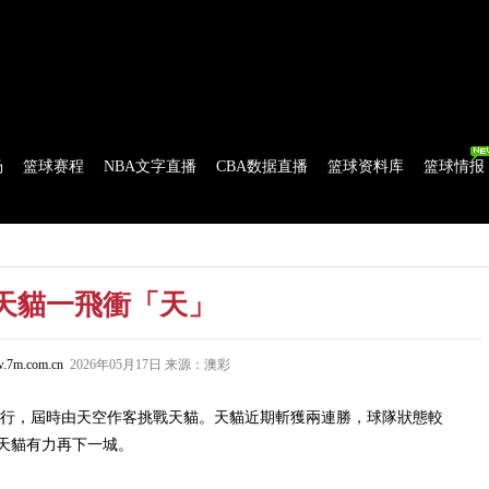
球比分
|
美式足球比分
|
网球比分
|
足球资讯
|
足球资料库
|
APP下载
场
篮球赛程
NBA文字直播
CBA数据直播
篮球资料库
篮球情报
流言
花絮花边
NBA 技术统计
WNBA 技术统计
天貓一飛衝「天」
.7m.com.cn
2026年05月17日 来源：澳彩
行，屆時由天空作客挑戰天貓。天貓近期斬獲兩連勝，球隊狀態較
天貓有力再下一城。