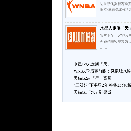
达拉斯飞翼新赛季开
里克·奥贡鲍尔作为
水星人定勝「天
週三上午，WNBA
但她們陣容非常強
……
水星G4人定勝「天」
WNBA季后赛前瞻：凤凰城水银
天貓G2吉「星」高照
“三双姐”下半场2分 神将23分8板
天貓G1「水」到渠成