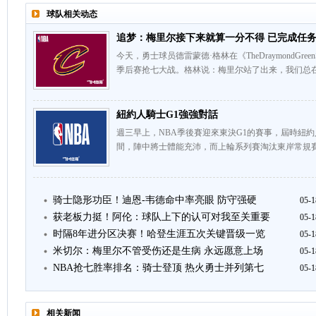
球队相关动态
追梦：梅里尔接下来就算一分不得 已完成任
今天，勇士球员德雷蒙德·格林在《TheDraymondGr
季后赛抢七大战。格林说：梅里尔站了出来，我们总在
紐約人騎士G1強強對話
週三早上，NBA季後賽迎來東決G1的賽事，屆時紐
間，陣中將士體能充沛，而上輪系列賽淘汰東岸常規賽
骑士隐形功臣！迪恩-韦德命中率亮眼 防守强硬
05-1
获老板力挺！阿伦：球队上下的认可对我至关重要
05-1
时隔8年进分区决赛！哈登生涯五次关键晋级一览
05-1
米切尔：梅里尔不管受伤还是生病 永远愿意上场
05-1
NBA抢七胜率排名：骑士登顶 热火勇士并列第七
05-1
相关新闻