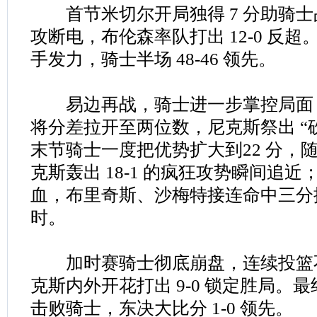
首节米切尔开局独得 7 分助骑士
攻断电，布伦森率队打出 12-0 反
手发力，骑士半场 48-46 领先。
易边再战，骑士进一步掌控局面
将分差拉开至两位数，尼克斯祭出 “
末节骑士一度把优势扩大到22 分，
克斯轰出 18-1 的疯狂攻势瞬间追
血，布里奇斯、沙梅特接连命中三分
时。
加时赛骑士彻底崩盘，连续投篮
克斯内外开花打出 9-0 锁定胜局。最终尼
击败骑士，东决大比分 1-0 领先。