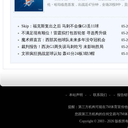
伦・哈珀临危首发，出战近47分钟，全场20投8中，贡献
Skip：福克斯复出之后 马刺不会像G1丢11球
05-2
不满足现有顺位！雷霆拟打包首轮签 寻选秀升级
05-2
魔术师直言：西部其他球队未来多年没夺冠机会
05-2
裁判报告！西决G1两失误马刺吃亏 未影响胜局
05-2
文班疯狂挑战篮球认知 轰41分24板3助3帽
05-1
-
本站声明
- -
联系我们
- -
报告错
提醒：第三方机构可能在7M体育宣传
您跟第三方机构的任何交易与7M
Copyright © 2003 -
2026 版权所有 w