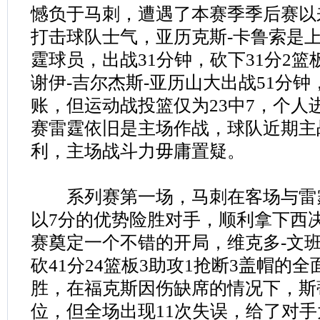
憾负于马刺，遭遇了本赛季季后赛以
打击球队士气，亚历克斯-卡鲁索是
霆球员，出战31分钟，砍下31分2篮
谢伊-吉尔杰斯-亚历山大出战51分钟
账，但运动战投篮仅为23中7，个人
赛雷霆依旧是主场作战，球队近期主战
利，主场战斗力毋庸置疑。
系列赛第一场，马刺在客场与雷
以7分的优势险胜对手，顺利拿下西
赛奠定一个不错的开局，维克多-文班
砍41分24篮板3助攻1抢断3盖帽的
胜，在福克斯因伤缺席的情况下，斯
位，但全场出现11次失误，给了对