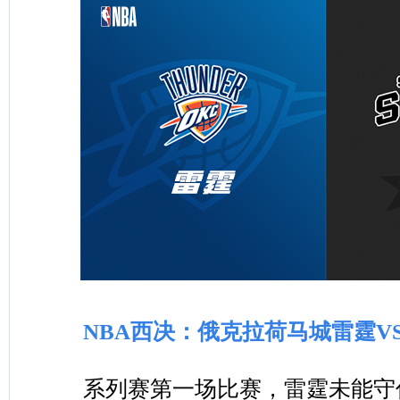
NBA西决：俄克拉荷马城雷霆V
系列赛第一场比赛，雷霆未能守住主场