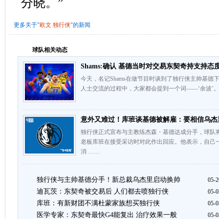
分晓。”
更多关于"
欧文
独行侠
"的新闻
球队相关动态
Shams:确认 基德当时对交易东契奇持支持态
今天，名记Shams在做节目时谈到了独行侠主帅基德
人士交流的过程中，大家都会提到一个词——‘余波’
意外又难过！库班谈基德被解雇：要相信乌杰
独行侠正式宣布与主教练杰森・基德达成分手，球队
老板库班在接受采访时对此作出回应。他表示，自己
消 ……
独行侠与主帅基德分手！新总裁乌杰里启动换帅
05-2
迪瓦茨：东契奇被交易后 人们都去喷独行侠
05-0
库班：有新财团不满杜蒙家族想买独行侠
05-0
医学专家：东契奇最快G4能复出 治疗效果一般
05-0