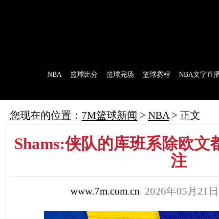
7M首页
|
足球比分
|
足球完场
|
足球赛程
|
棒球比分
|
美式足球比分
|
网球比分
首 页
NBA
篮球比分
篮球完场
篮球赛程
NBA文字直
7M制造
赛前分析
赛后报道
新闻流言
花絮花边
NBA 技术统
您现在的位置：
7M篮球新闻
>
NBA
> 正文
Shams:侠队的库班系除欧
注
www.7m.com.cn
2026年05月21