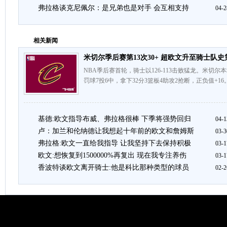
弗拉格谈克尼佩尔：是兄弟也是对手 会互相支持
04-2
相关新闻
米切尔季后赛第13次30+ 超欧文升至骑士队史
NBA季后赛首轮，骑士以126-113击败猛龙。米切尔本
罚球7投6中，拿下32分3篮板4助攻2抢断，正负值+1
基德:欧文指导布威、弗拉格很棒 下季将强势回归
04-1
卢：加兰和伦纳德让我想起十年前的欧文和詹姆斯
03-3
弗拉格:欧文一直给我指导 让我坚持下去保持积极
03-1
欧文:想恢复到1500000%再复出 现在我专注养伤
03-1
香波特谈欧文离开骑士:他是科比那种类型的球员
02-2